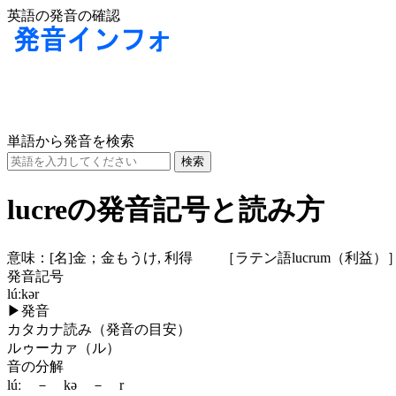
英語の発音の確認
単語から発音を検索
lucreの発音記号と読み方
意味：
[名]
金；金もうけ, 利得 ［ラテン語lucrum（利益）
発音記号
lúːkər
▶
発音
カタカナ読み（発音の目安）
ルゥーカァ（ル）
音の分解
lúː － kə － r