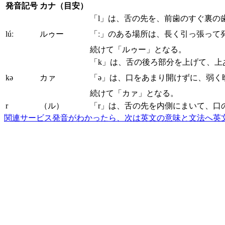
発音記号
カナ（目安）
「l」は、舌の先を、前歯のすぐ裏の
lúː
ルゥー
「ː」のある場所は、長く引っ張って
続けて「ルゥー」となる。
「k」は、舌の後ろ部分を上げて、上
kə
カァ
「ə」は、口をあまり開けずに、弱く
続けて「カァ」となる。
r
（ル）
「r」は、舌の先を内側にまいて、口
関連サービス
発音がわかったら、次は英文の意味と文法へ
英