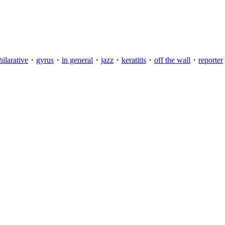
hilarative
・
gyrus
・
in general
・
jazz
・
keratitis
・
off the wall
・
reporter