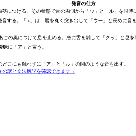
発音の仕方
歯茎につける。その状態で舌の両側から「ウ」と「ル」を同時
発音する。「uː」は、唇を丸く突き出して「ウー」と長めに音
あごの奥につけて息を止める。急に舌を離して「クッ」と息を
曖昧に「ア」と言う。
のどこにも触れずに「ア」と「ル」の間のような音を出す。
文の訳と文法解説を確認できます
→