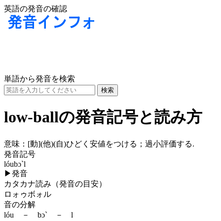
英語の発音の確認
単語から発音を検索
low-ballの発音記号と読み方
意味：
[動]
(他)
(自)
ひどく安値をつける；過小評価する.
発音記号
lóubɔ`l
▶
発音
カタカナ読み（発音の目安）
ロォゥボォル
音の分解
lóu － bɔ` － l