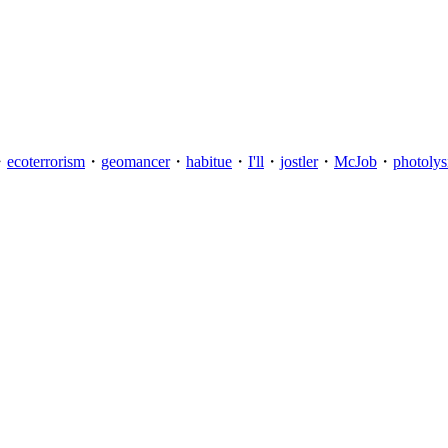
・
ecoterrorism
・
geomancer
・
habitue
・
I'll
・
jostler
・
McJob
・
photolys