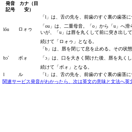
発音
カナ（目
記号
安）
「l」は、舌の先を、前歯のすぐ裏の歯茎
「ou」は、二重母音。「o」から「u」へ
ロォゥ
lóu
いが、「u」は唇を丸くして前に突き出し
続けて「ロォゥ」となる。
「b」は、唇を閉じて息を止める。その状
bɔ`
ボォ
「ɔ」は、口を大きく開けた後、唇を丸く
続けて「ボォ」となる。
l
ル
「l」は、舌の先を、前歯のすぐ裏の歯茎
関連サービス
発音がわかったら、次は英文の意味と文法へ
英