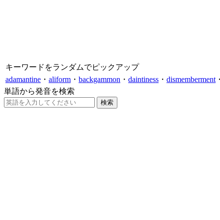
キーワードをランダムでピックアップ
adamantine
・
aliform
・
backgammon
・
daintiness
・
dismemberment
単語から発音を検索