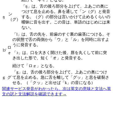
「ŋ」は、舌の後ろ部分を上げて、上あごの奥に
つけて息を止める。鼻を通して「ン（グ）と発音
ン
ŋ
する。（グ）の部分は言いかけて止めるくらいの
（グ）
曖昧に音を出す。この音は、単語のはじめには来
ない。
「l」は、舌の先を、前歯のすぐ裏の歯茎につける。そ
の状態で舌の両側から「ウ」と「ル」を同時に出すよ
うに発音する。
ロ
lɔ'
ォ
「ɔ」は、口を大きく開けた後、唇を丸くして前に突
き出した形で、短く「オ」と発音する。
続けて「ロォ」となる。
「g」は、舌の後ろ部分を上げて、上あごの奥につけ
g
グ
て息を止める。急に舌を離して「グッ」と息を破裂さ
せる。（「クッ」と出せば「k」の音になる）
関連サービス
発音がわかったら、次は英文の意味と文法へ
英
文の訳と文法解説を確認できます
→