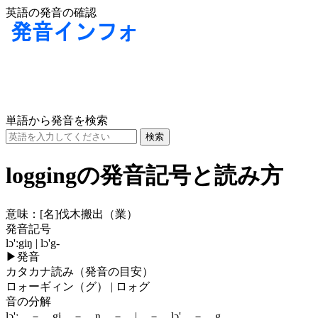
英語の発音の確認
単語から発音を検索
loggingの発音記号と読み方
意味：
[名]
伐木搬出（業）
発音記号
lɔ'ːgiŋ | lɔ'g-
▶
発音
カタカナ読み（発音の目安）
ロォーギィン（グ） | ロォグ
音の分解
lɔ'ː － gi － ŋ － | － lɔ' － g