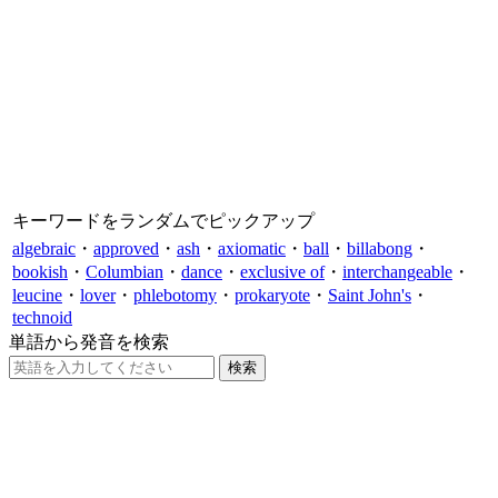
キーワードをランダムでピックアップ
algebraic
・
approved
・
ash
・
axiomatic
・
ball
・
billabong
・
bookish
・
Columbian
・
dance
・
exclusive of
・
interchangeable
・
leucine
・
lover
・
phlebotomy
・
prokaryote
・
Saint John's
・
technoid
単語から発音を検索