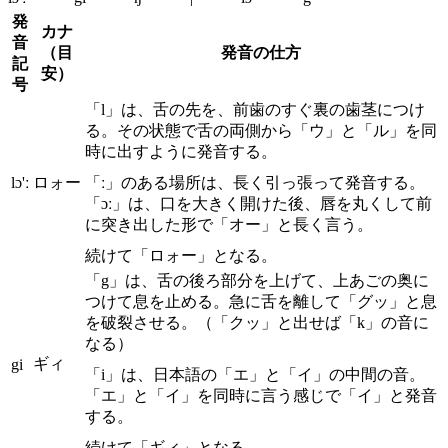
発
カナ
音
（目
発音の仕方
記
安）
号
「l」は、舌の先を、前歯のすぐ裏の歯茎につけ
る。その状態で舌の両側から「ウ」と「ル」を同
時に出すように発音する。
lɔ'ː
ロォー
「ː」のある場所は、長く引っ張って発音する。
「ɔː」は、口を大きく開けた後、唇を丸くして前
に突き出した形で「オー」と長く言う。
続けて「ロォー」となる。
「g」は、舌の後ろ部分を上げて、上あごの奥に
つけて息を止める。急に舌を離して「グッ」と息
を破裂させる。（「クッ」と出せば「k」の音に
なる）
ギィ
gi
「i」は、日本語の「エ」と「イ」の中間の音。
「エ」と「イ」を同時に言う感じで「イ」と発音
する。
続けて「ギィ」となる。