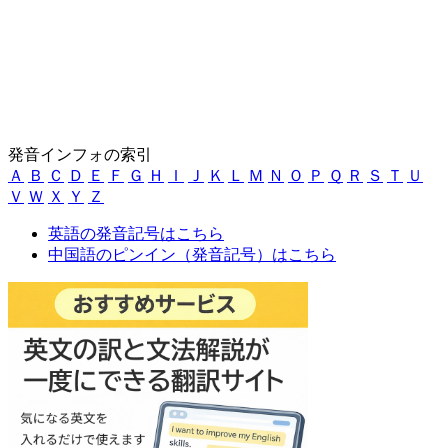
発音インフォの索引
Ａ
Ｂ
Ｃ
Ｄ
Ｅ
Ｆ
Ｇ
Ｈ
Ｉ
Ｊ
Ｋ
Ｌ
Ｍ
Ｎ
Ｏ
Ｐ
Ｑ
Ｒ
Ｓ
Ｔ
Ｕ
Ｖ
Ｗ
Ｘ
Ｙ
Ｚ
英語の発音記号はこちら
中国語のピンイン（発音記号）はこちら