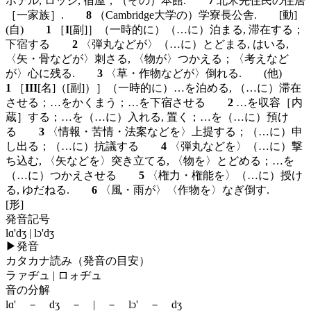
ホテル, ロッジ, 宿屋；（その）本館.
7
北米先住民の住居
［一家族］.
8
（Cambridge大学の）学寮長公舎.
[動]
(自)
1
［
I
[副]
］（一時的に）（…に）泊まる, 滞在する；
下宿する
2
〈弾丸などが〉（…に）とどまる, はいる,
〈矢・骨などが〉刺さる, 〈物が〉つかえる；〈考えなど
が〉心に残る.
3
〈草・作物などが〉倒れる.
(他)
1
［
III
[名]
（
[副]
）］（一時的に）…を泊める, （…に）滞在
させる；…をかくまう；…を下宿させる
2
…を収容［内
蔵］する；…を（…に）入れる, 置く；…を（…に）預け
る
3
〈情報・苦情・法案などを〉上提する；（…に）申
し出る；（…に）抗議する
4
〈弾丸などを〉（…に）撃
ち込む, 〈矢などを〉突き立てる, 〈物を〉とどめる；…を
（…に）つかえさせる
5
〈権力・権能を〉（…に）授け
る, ゆだねる.
6
〈風・雨が〉〈作物を〉なぎ倒す.
[形]
発音記号
lɑ'dʒ | lɔ'dʒ
▶
発音
カタカナ読み（発音の目安）
ラァヂュ | ロォヂュ
音の分解
lɑ' － dʒ － | － lɔ' － dʒ