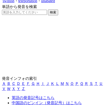
swinish
・
teleportation
・
unabated
単語から発音を検索
発音インフォの索引
Ａ
Ｂ
Ｃ
Ｄ
Ｅ
Ｆ
Ｇ
Ｈ
Ｉ
Ｊ
Ｋ
Ｌ
Ｍ
Ｎ
Ｏ
Ｐ
Ｑ
Ｒ
Ｓ
Ｔ
Ｕ
Ｖ
Ｗ
Ｘ
Ｙ
Ｚ
英語の発音記号はこちら
中国語のピンイン（発音記号）はこちら