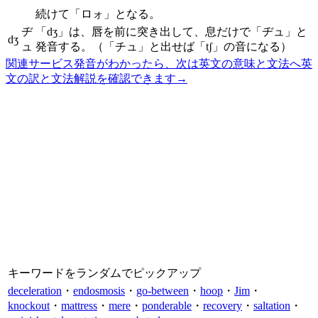
続けて「ロォ」となる。
ヂ
「dʒ」は、唇を前に突き出して、息だけで「ヂュ」と
dʒ
ュ
発音する。（「チュ」と出せば「tʃ」の音になる）
関連サービス
発音がわかったら、次は英文の意味と文法へ
英
文の訳と文法解説を確認できます
→
キーワードをランダムでピックアップ
deceleration
・
endosmosis
・
go-between
・
hoop
・
Jim
・
knockout
・
mattress
・
mere
・
ponderable
・
recovery
・
saltation
・