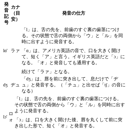
発
カナ
音
（目
発音の仕方
記
安）
号
「l」は、舌の先を、前歯のすぐ裏の歯茎につけ
る。その状態で舌の両側から「ウ」と「ル」を同
時に出すように発音する。
lɑ'
ラァ
「ɑ」は、アメリカ英語の音で、口を大きく開け
て、短く「ア」と言う。イギリス英語だと「ɔ」に
なる。「オ」と発音しても通用する。
続けて「ラァ」となる。
「dʒ」は、唇を前に突き出して、息だけで「ヂ
dʒ
ヂュ
ュ」と発音する。（「チュ」と出せば「tʃ」の音に
なる）
「l」は、舌の先を、前歯のすぐ裏の歯茎につける。
その状態で舌の両側から「ウ」と「ル」を同時に出す
ように発音する。
ロ
lɔ'
ォ
「ɔ」は、口を大きく開けた後、唇を丸くして前に突
き出した形で、短く「オ」と発音する。