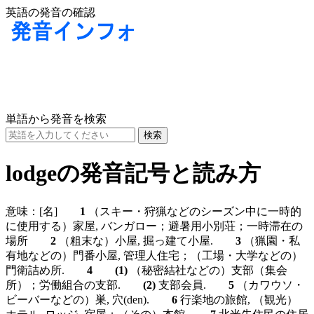
英語の発音の確認
単語から発音を検索
lodgeの発音記号と読み方
意味：
[名]
1
（スキー・狩猟などのシーズン中に一時的
に使用する）家屋, バンガロー；避暑用小別荘；一時滞在の
場所
2
（粗末な）小屋, 掘っ建て小屋.
3
（猟園・私
有地などの）門番小屋, 管理人住宅；（工場・大学などの）
門衛詰め所.
4
(1)
（秘密結社などの）支部（集会
所）；労働組合の支部.
(2)
支部会員.
5
（カワウソ・
ビーバーなどの）巣, 穴(den).
6
行楽地の旅館, （観光）