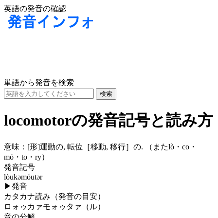
英語の発音の確認
単語から発音を検索
locomotorの発音記号と読み方
意味：
[形]
運動の, 転位［移動, 移行］の. （またlò・co・
mó・to・ry）
発音記号
lòukəmóutər
▶
発音
カタカナ読み（発音の目安）
ロォゥカァモォゥタァ（ル）
音の分解