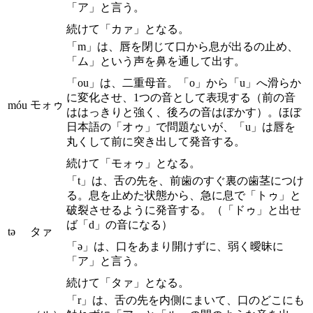
「ア」と言う。
続けて「カァ」となる。
「m」は、唇を閉じて口から息が出るの止め、
「ム」という声を鼻を通して出す。
「ou」は、二重母音。「o」から「u」へ滑らか
に変化させ、1つの音として表現する（前の音
モォゥ
móu
ははっきりと強く、後ろの音はぼかす）。ほぼ
日本語の「オゥ」で問題ないが、「u」は唇を
丸くして前に突き出して発音する。
続けて「モォゥ」となる。
「t」は、舌の先を、前歯のすぐ裏の歯茎につけ
る。息を止めた状態から、急に息で「トゥ」と
破裂させるように発音する。（「ドゥ」と出せ
ば「d」の音になる）
tə
タァ
「ə」は、口をあまり開けずに、弱く曖昧に
「ア」と言う。
続けて「タァ」となる。
「r」は、舌の先を内側にまいて、口のどこにも