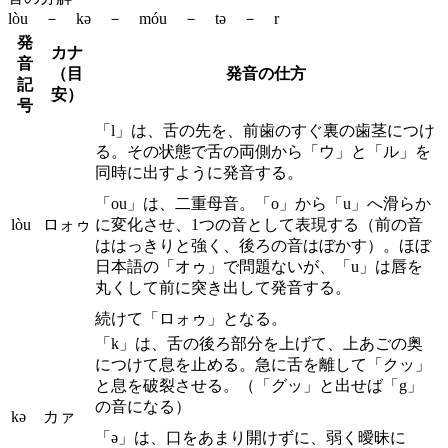
lòu － kə － móu － tə － r
発
カナ
音
（目
発音の仕方
記
安）
号
「l」は、舌の先を、前歯のすぐ裏の歯茎につけ
る。その状態で舌の両側から「ウ」と「ル」を
同時に出すように発音する。
「ou」は、二重母音。「o」から「u」へ滑らか
lòu
ロォゥ
に変化させ、1つの音として表現する（前の音
ははっきりと強く、後ろの音はぼかす）。ほぼ
日本語の「オゥ」で問題ないが、「u」は唇を
丸くして前に突き出して発音する。
続けて「ロォゥ」となる。
「k」は、舌の後ろ部分を上げて、上あごの奥
につけて息を止める。急に舌を離して「クッ」
と息を破裂させる。（「グッ」と出せば「g」
の音になる）
kə
カァ
「ə」は、口をあまり開けずに、弱く曖昧に