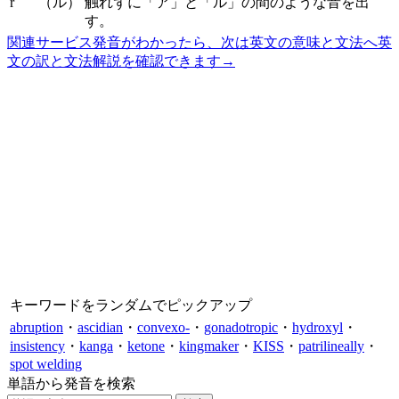
r
（ル）
触れずに「ア」と「ル」の間のような音を出
す。
関連サービス
発音がわかったら、次は英文の意味と文法へ
英
文の訳と文法解説を確認できます
→
キーワードをランダムでピックアップ
abruption
・
ascidian
・
convexo-
・
gonadotropic
・
hydroxyl
・
insistency
・
kanga
・
ketone
・
kingmaker
・
KISS
・
patrilineally
・
spot welding
単語から発音を検索