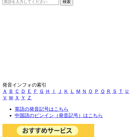
発音インフォの索引
Ａ
Ｂ
Ｃ
Ｄ
Ｅ
Ｆ
Ｇ
Ｈ
Ｉ
Ｊ
Ｋ
Ｌ
Ｍ
Ｎ
Ｏ
Ｐ
Ｑ
Ｒ
Ｓ
Ｔ
Ｕ
Ｖ
Ｗ
Ｘ
Ｙ
Ｚ
英語の発音記号はこちら
中国語のピンイン（発音記号）はこちら