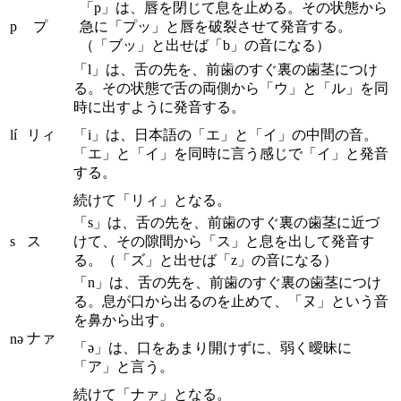
「p」は、唇を閉じて息を止める。その状態から
p
プ
急に「プッ」と唇を破裂させて発音する。
（「ブッ」と出せば「b」の音になる）
「l」は、舌の先を、前歯のすぐ裏の歯茎につけ
る。その状態で舌の両側から「ウ」と「ル」を同
時に出すように発音する。
lí
リィ
「i」は、日本語の「エ」と「イ」の中間の音。
「エ」と「イ」を同時に言う感じで「イ」と発音
する。
続けて「リィ」となる。
「s」は、舌の先を、前歯のすぐ裏の歯茎に近づ
s
ス
けて、その隙間から「ス」と息を出して発音す
る。（「ズ」と出せば「z」の音になる）
「n」は、舌の先を、前歯のすぐ裏の歯茎につけ
る。息が口から出るのを止めて、「ヌ」という音
を鼻から出す。
ナァ
nə
「ə」は、口をあまり開けずに、弱く曖昧に
「ア」と言う。
続けて「ナァ」となる。