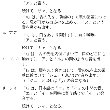
「ア」と言う。
続けて「サァ」となる。
「n」は、舌の先を、前歯のすぐ裏の歯茎につけ
る。息が口から出るのを止めて、「ヌ」という
音を鼻から出す。
ナァ
nə
「ə」は、口をあまり開けずに、弱く曖昧に
「ア」と言う。
続けて「ナァ」となる。
「r」は、舌の先を内側にまいて、口のどこにも
r
（ル）
触れずに「ア」と「ル」の間のような音を出
す。
「ʃ」は、唇を丸く突き出して、舌の先を上の歯
茎に近づけて「シュ」と息だけで音を出す。
（「ジュ」と出せば「ʒ」の音になる）
ʃì
シィ
「i」は、日本語の「エ」と「イ」の中間の音。
「エ」と「イ」を同時に言う感じで「イ」と発
音する。
続けて「シィ」となる。