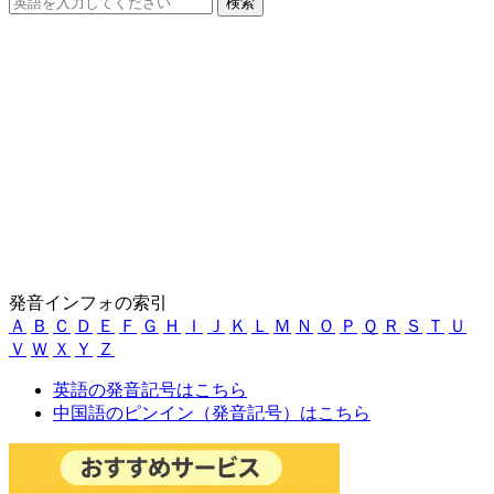
発音インフォの索引
Ａ
Ｂ
Ｃ
Ｄ
Ｅ
Ｆ
Ｇ
Ｈ
Ｉ
Ｊ
Ｋ
Ｌ
Ｍ
Ｎ
Ｏ
Ｐ
Ｑ
Ｒ
Ｓ
Ｔ
Ｕ
Ｖ
Ｗ
Ｘ
Ｙ
Ｚ
英語の発音記号はこちら
中国語のピンイン（発音記号）はこちら