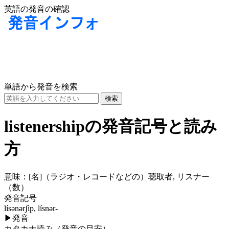
英語の発音の確認
単語から発音を検索
listenershipの発音記号と読み
方
意味：
[名]
（ラジオ・レコードなどの）聴取者, リスナー
（数）
発音記号
lísənərʃìp, lísnər-
▶
発音
カタカナ読み（発音の目安）