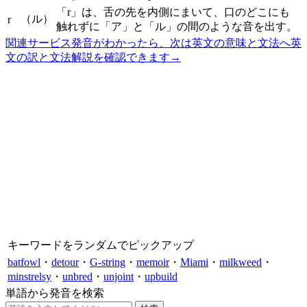
「r」は、舌の先を内側にまいて、口のどこにも
（ル）
r
触れずに「ア」と「ル」の間のような音を出す。
関連サービス
発音がわかったら、次は英文の意味と文法へ
英
文の訳と文法解説を確認できます
→
キーワードをランダムでピックアップ
batfowl
・
detour
・
G-string
・
memoir
・
Miami
・
milkweed
・
minstrelsy
・
unbred
・
unjoint
・
upbuild
単語から発音を検索