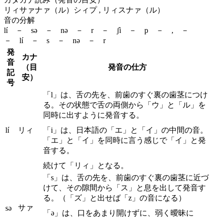
リィサァナァ（ル）シィプ , リィスナァ（ル）
音の分解
lí － sə － nə － r － ʃì － p － , －
－ lí － s － nə － r
発
カナ
音
（目
発音の仕方
記
安）
号
「l」は、舌の先を、前歯のすぐ裏の歯茎につけ
る。その状態で舌の両側から「ウ」と「ル」を
同時に出すように発音する。
lí
リィ
「i」は、日本語の「エ」と「イ」の中間の音。
「エ」と「イ」を同時に言う感じで「イ」と発
音する。
続けて「リィ」となる。
「s」は、舌の先を、前歯のすぐ裏の歯茎に近づ
けて、その隙間から「ス」と息を出して発音す
る。（「ズ」と出せば「z」の音になる）
サァ
sə
「ə」は、口をあまり開けずに、弱く曖昧に