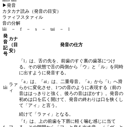
▶
発音
カタカナ読み（発音の目安）
ラァィフスタァィル
音の分解
lái － f － s － tai － l
発
カナ
音
（目
発音の仕方
記
安）
号
「l」は、舌の先を、前歯のすぐ裏の歯茎につけ
る。その状態で舌の両側から「ウ」と「ル」を同時
に出すように発音する。
「a」は、「ai」は、二重母音。「a」から「i」へ滑
ラァ
lái
らかに変化させ、1つの音のように表現する（前の
ィ
音ははっきりと強く、後ろの音はぼかす）。発音の
初めは口を広く開けて、発音の終わりは口を狭くし
て「アィ」と言う。
続けて「ラァィ」となる。
「f」は、上の前歯を下唇に軽く噛む感じに当て