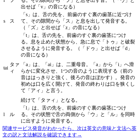
f
フ
る。その隙間から「フ」と息を出す音。（「ヴ」と
出せば「v」の音になる）
「s」は、舌の先を、前歯のすぐ裏の歯茎に近づけ
s
ス
て、その隙間から「ス」と息を出して発音する。
（「ズ」と出せば「z」の音になる）
「t」は、舌の先を、前歯のすぐ裏の歯茎につけ
る。息を止めた状態から、急に息で「トゥ」と破裂
させるように発音する。（「ドゥ」と出せば「d」
の音になる）
タァ
「a」は、「ai」は、二重母音。「a」から「i」へ滑
tai
ィ
らかに変化させ、1つの音のように表現する（前の
音ははっきりと強く、後ろの音はぼかす）。発音の
初めは口を広く開けて、発音の終わりは口を狭くし
て「アィ」と言う。
続けて「タァィ」となる。
「l」は、舌の先を、前歯のすぐ裏の歯茎につけ
l
ル
る。その状態で舌の両側から「ウ」と「ル」を同時
に出すように発音する。
関連サービス
発音がわかったら、次は英文の意味と文法へ
英
文の訳と文法解説を確認できます
→