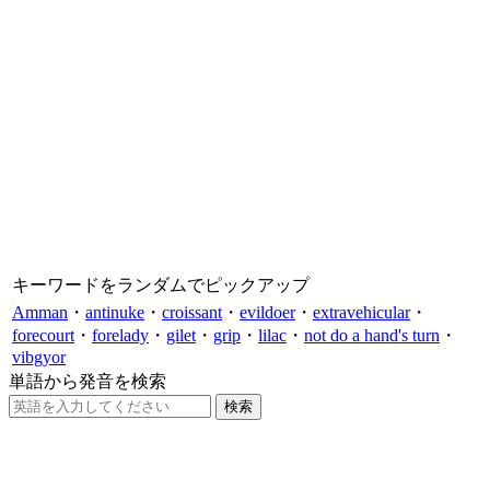
キーワードをランダムでピックアップ
Amman
・
antinuke
・
croissant
・
evildoer
・
extravehicular
・
forecourt
・
forelady
・
gilet
・
grip
・
lilac
・
not do a hand's turn
・
vibgyor
単語から発音を検索