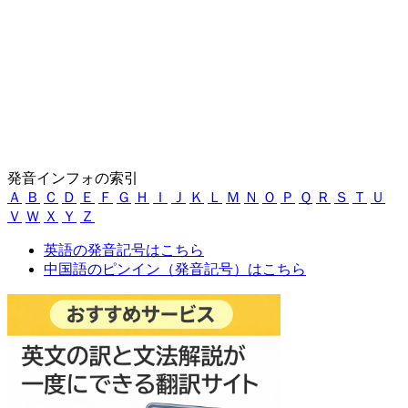
発音インフォの索引
Ａ
Ｂ
Ｃ
Ｄ
Ｅ
Ｆ
Ｇ
Ｈ
Ｉ
Ｊ
Ｋ
Ｌ
Ｍ
Ｎ
Ｏ
Ｐ
Ｑ
Ｒ
Ｓ
Ｔ
Ｕ
Ｖ
Ｗ
Ｘ
Ｙ
Ｚ
英語の発音記号はこちら
中国語のピンイン（発音記号）はこちら