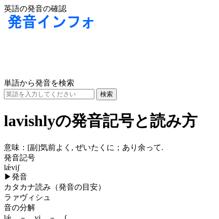
英語の発音の確認
単語から発音を検索
lavishlyの発音記号と読み方
意味：
[副]
気前よく, ぜいたくに；あり余って.
発音記号
lǽviʃ
▶
発音
カタカナ読み（発音の目安）
ラァヴィシュ
音の分解
lǽ － vi － ʃ