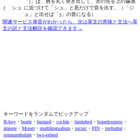
「ʃ」は、唇を丸く突き出して、舌の先を上の歯茎
ʃ
シュ
に近づけて「シュ」と息だけで音を出す。（「ジ
ュ」と出せば「ʒ」の音になる）
関連サービス
発音がわかったら、次は英文の意味と文法へ
英
文の訳と文法解説を確認できます
→
キーワードをランダムでピックアップ
B-boy
・
bugle
・
bustard
・
cochin
・
famished
・
hopelessness
・
impute
・
Monet
・
multilingualism
・
picnic
・
PIN
・
prebuttal
・
somnambulate
・
two-edged