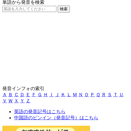
単語から発音を検索
発音インフォの索引
Ａ
Ｂ
Ｃ
Ｄ
Ｅ
Ｆ
Ｇ
Ｈ
Ｉ
Ｊ
Ｋ
Ｌ
Ｍ
Ｎ
Ｏ
Ｐ
Ｑ
Ｒ
Ｓ
Ｔ
Ｕ
Ｖ
Ｗ
Ｘ
Ｙ
Ｚ
英語の発音記号はこちら
中国語のピンイン（発音記号）はこちら