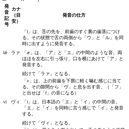
発
カナ
音
（目
発音の仕方
記
安）
号
「l」は、舌の先を、前歯のすぐ裏の歯茎につけ
る。その状態で舌の両側から「ウ」と「ル」を同
時に出すように発音する。
lǽ
ラァ
「æ」は、「ア」と「エ」の中間のような音。両
ほほを左右に引っ張り、口を横にあけて「ア」と
発音する。
続けて「ラァ」となる。
「v」は、上の前歯を下唇に軽く噛む感じに当て
る。その隙間から「ヴ」と息を出す音。（「フ」
と出せば「f」の音になる）
vi
ヴィ
「i」は、日本語の「エ」と「イ」の中間の音。
「エ」と「イ」を同時に言う感じで「イ」と発音
する。
続けて「ヴィ」となる。