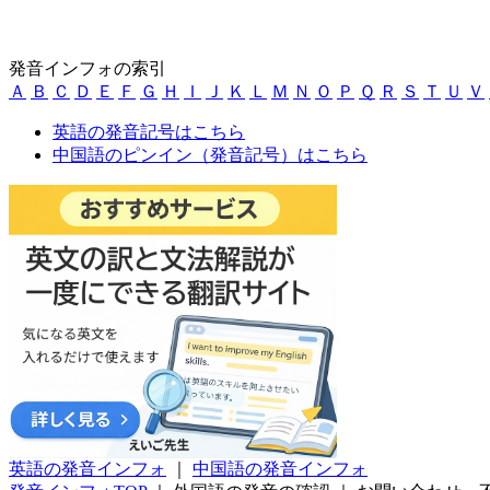
発音インフォの索引
Ａ
Ｂ
Ｃ
Ｄ
Ｅ
Ｆ
Ｇ
Ｈ
Ｉ
Ｊ
Ｋ
Ｌ
Ｍ
Ｎ
Ｏ
Ｐ
Ｑ
Ｒ
Ｓ
Ｔ
Ｕ
Ｖ
英語の発音記号はこちら
中国語のピンイン（発音記号）はこちら
英語の発音インフォ
｜
中国語の発音インフォ