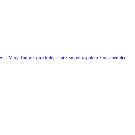
rt
・
Mary Tudor
・
proximity
・
rat
・
smooth-spoken
・
unscheduled