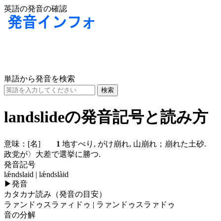
英語の発音の確認
単語から発音を検索
landslideの発音記号と読み方
意味：
[名]
1
地すべり, がけ崩れ, 山崩れ；崩れた土砂
政党が〉大差で選挙に勝つ.
発音記号
lǽndslaid | lǽndslàid
▶
発音
カタカナ読み（発音の目安）
ラァンドゥスラァィドゥ | ラァンドゥスラァドゥ
音の分解