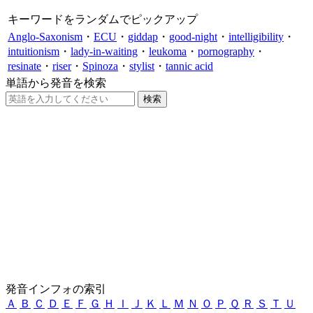
キーワードをランダムでピックアップ
Anglo-Saxonism
・
ECU
・
giddap
・
good-night
・
intelligibility
・
intuitionism
・
lady-in-waiting
・
leukoma
・
pornography
・
resinate
・
riser
・
Spinoza
・
stylist
・
tannic acid
単語から発音を検索
発音インフォの索引
Ａ
Ｂ
Ｃ
Ｄ
Ｅ
Ｆ
Ｇ
Ｈ
Ｉ
Ｊ
Ｋ
Ｌ
Ｍ
Ｎ
Ｏ
Ｐ
Ｑ
Ｒ
Ｓ
Ｔ
Ｕ