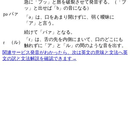
急に「プッ」と唇を破裂させて発音する。（「ブ
ッ」と出せば「b」の音になる）
パァ
pə
「ə」は、口をあまり開けずに、弱く曖昧に
「ア」と言う。
続けて「パァ」となる。
「r」は、舌の先を内側にまいて、口のどこにも
（ル）
r
触れずに「ア」と「ル」の間のような音を出す。
関連サービス
発音がわかったら、次は英文の意味と文法へ
英
文の訳と文法解説を確認できます
→