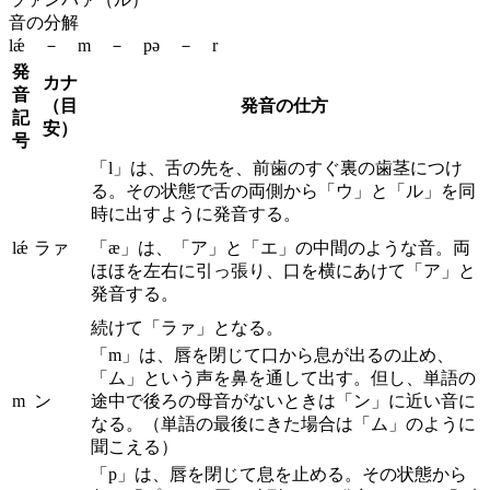
音の分解
lǽ － m － pə － r
発
カナ
音
（目
発音の仕方
記
安）
号
「l」は、舌の先を、前歯のすぐ裏の歯茎につけ
る。その状態で舌の両側から「ウ」と「ル」を同
時に出すように発音する。
lǽ
ラァ
「æ」は、「ア」と「エ」の中間のような音。両
ほほを左右に引っ張り、口を横にあけて「ア」と
発音する。
続けて「ラァ」となる。
「m」は、唇を閉じて口から息が出るの止め、
「ム」という声を鼻を通して出す。但し、単語の
m
ン
途中で後ろの母音がないときは「ン」に近い音に
なる。（単語の最後にきた場合は「ム」のように
聞こえる）
「p」は、唇を閉じて息を止める。その状態から