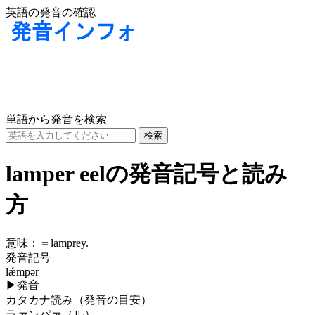
英語の発音の確認
単語から発音を検索
lamper eelの発音記号と読み
方
意味：
＝lamprey.
発音記号
lǽmpər
▶
発音
カタカナ読み（発音の目安）
ラァンパァ（ル）