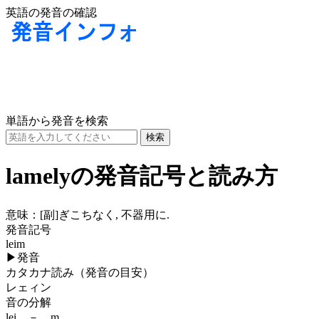
英語の発音の確認
単語から発音を検索
lamelyの発音記号と読み方
意味：
[副]
ぎこちなく, 不器用に.
発音記号
leim
▶
発音
カタカナ読み（発音の目安）
レェィン
音の分解
lei － m