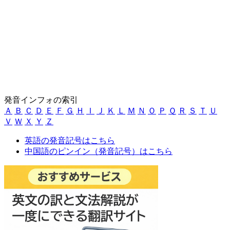
発音インフォの索引
Ａ
Ｂ
Ｃ
Ｄ
Ｅ
Ｆ
Ｇ
Ｈ
Ｉ
Ｊ
Ｋ
Ｌ
Ｍ
Ｎ
Ｏ
Ｐ
Ｑ
Ｒ
Ｓ
Ｔ
Ｕ
Ｖ
Ｗ
Ｘ
Ｙ
Ｚ
英語の発音記号はこちら
中国語のピンイン（発音記号）はこちら