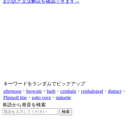
文の訳と文法解説を確認できます
→
キーワードをランダムでピックアップ
afternoon
・
brownie
・
burb
・
cembalo
・
cephalopod
・
distract
・
Plimsoll line
・
sotto voce
・
statuette
単語から発音を検索