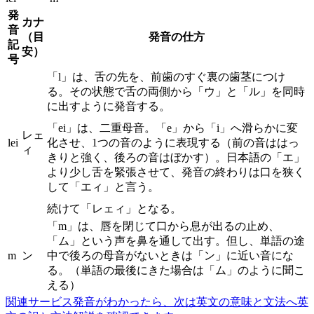
発
カナ
音
（目
発音の仕方
記
安）
号
「l」は、舌の先を、前歯のすぐ裏の歯茎につけ
る。その状態で舌の両側から「ウ」と「ル」を同時
に出すように発音する。
「ei」は、二重母音。「e」から「i」へ滑らかに変
レェ
lei
化させ、1つの音のように表現する（前の音ははっ
ィ
きりと強く、後ろの音はぼかす）。日本語の「エ」
より少し舌を緊張させて、発音の終わりは口を狭く
して「エィ」と言う。
続けて「レェィ」となる。
「m」は、唇を閉じて口から息が出るの止め、
「ム」という声を鼻を通して出す。但し、単語の途
m
ン
中で後ろの母音がないときは「ン」に近い音にな
る。（単語の最後にきた場合は「ム」のように聞こ
える）
関連サービス
発音がわかったら、次は英文の意味と文法へ
英