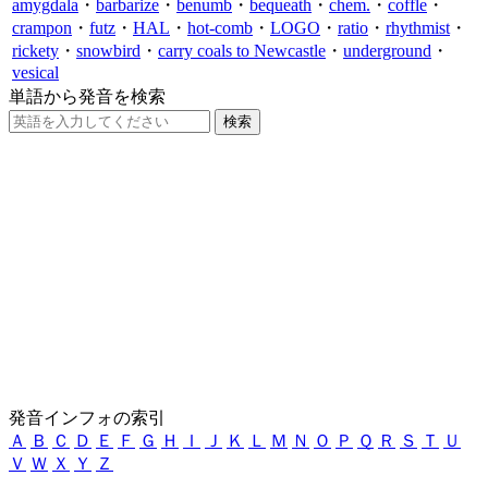
amygdala
・
barbarize
・
benumb
・
bequeath
・
chem.
・
coffle
・
crampon
・
futz
・
HAL
・
hot-comb
・
LOGO
・
ratio
・
rhythmist
・
rickety
・
snowbird
・
carry coals to Newcastle
・
underground
・
vesical
単語から発音を検索
発音インフォの索引
Ａ
Ｂ
Ｃ
Ｄ
Ｅ
Ｆ
Ｇ
Ｈ
Ｉ
Ｊ
Ｋ
Ｌ
Ｍ
Ｎ
Ｏ
Ｐ
Ｑ
Ｒ
Ｓ
Ｔ
Ｕ
Ｖ
Ｗ
Ｘ
Ｙ
Ｚ