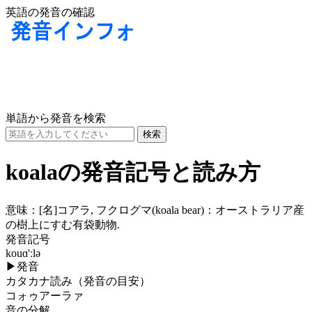
英語の発音の確認
単語から発音を検索
koalaの発音記号と読み方
意味：
[名]
コアラ, フクログマ(koala bear)：オーストラリア産
の樹上にすむ有袋動物.
発音記号
kouɑ'ːlə
▶
発音
カタカナ読み（発音の目安）
コォゥアーラァ
音の分解