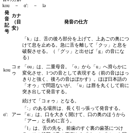
kou － ɑ'ː － lə
発
カナ
音
（目
発音の仕方
記
安）
号
「k」は、舌の後ろ部分を上げて、上あごの奥につ
けて息を止める。急に舌を離して「クッ」と息を
破裂させる。（「グッ」と出せば「g」の音にな
る）
コォ
「ou」は、二重母音。「o」から「u」へ滑らかに
kou
ゥ
変化させ、1つの音として表現する（前の音ははっ
きりと強く、後ろの音はぼかす）。ほぼ日本語の
「オゥ」で問題ないが、「u」は唇を丸くして前に
突き出して発音する。
続けて「コォゥ」となる。
「ː」のある場所は、長く引っ張って発音する。
ɑ'ː
アー
「ɑː」は、口を大きく開けて、口の奥のほうから
「アー」と長めに言う。
「l」は、舌の先を、前歯のすぐ裏の歯茎につけ