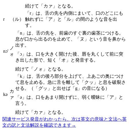
続けて「カァ」となる。
「r」は、舌の先を内側にまいて、口のどこにも
r
（ル）
触れずに「ア」と「ル」の間のような音を出
す。
「n」は、舌の先を、前歯のすぐ裏の歯茎につける。
息が口から出るのを止めて、「ヌ」という音を鼻から
出す。
ノ
nɔ'
ォ
「ɔ」は、口を大きく開けた後、唇を丸くして前に突
き出した形で、短く「オ」と発音する。
続けて「ノォ」となる。
「k」は、舌の後ろ部分を上げて、上あごの奥につけ
て息を止める。急に舌を離して「クッ」と息を破裂さ
せる。（「グッ」と出せば「g」の音になる）
カ
kə
ァ
「ə」は、口をあまり開けずに、弱く曖昧に「ア」と
言う。
続けて「カァ」となる。
関連サービス
発音がわかったら、次は英文の意味と文法へ
英
文の訳と文法解説を確認できます
→