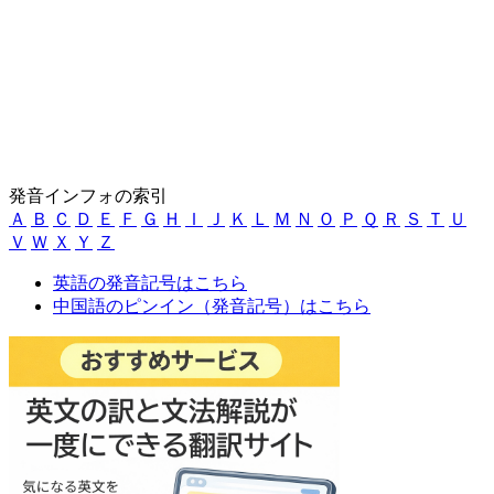
発音インフォの索引
Ａ
Ｂ
Ｃ
Ｄ
Ｅ
Ｆ
Ｇ
Ｈ
Ｉ
Ｊ
Ｋ
Ｌ
Ｍ
Ｎ
Ｏ
Ｐ
Ｑ
Ｒ
Ｓ
Ｔ
Ｕ
Ｖ
Ｗ
Ｘ
Ｙ
Ｚ
英語の発音記号はこちら
中国語のピンイン（発音記号）はこちら