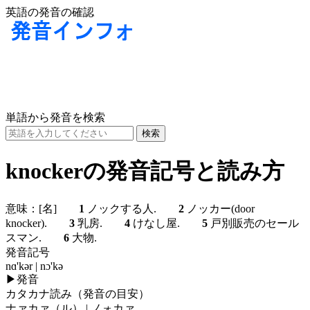
英語の発音の確認
単語から発音を検索
knockerの発音記号と読み方
意味：
[名]
1
ノックする人.
2
ノッカー(door
knocker).
3
乳房.
4
けなし屋.
5
戸別販売のセール
スマン.
6
大物.
発音記号
nɑ'kər | nɔ'kə
▶
発音
カタカナ読み（発音の目安）
ナァカァ（ル） | ノォカァ