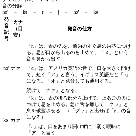
音の分解
nɑ' － kə － r － | － nɔ' － kə
発
カナ
音
（目
発音の仕方
記
安）
号
「n」は、舌の先を、前歯のすぐ裏の歯茎につけ
る。息が口から出るのを止めて、「ヌ」という
音を鼻から出す。
nɑ'
ナァ
「ɑ」は、アメリカ英語の音で、口を大きく開け
て、短く「ア」と言う。イギリス英語だと「ɔ」
になる。「オ」と発音しても通用する。
続けて「ナァ」となる。
「k」は、舌の後ろ部分を上げて、上あごの奥に
つけて息を止める。急に舌を離して「クッ」と
息を破裂させる。（「グッ」と出せば「g」の音
になる）
kə
カァ
「ə」は、口をあまり開けずに、弱く曖昧に
「ア」と言う。