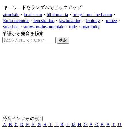
キーワードをランダムでピックアップ
atomistic
・
beadsman
・
bibliomania
・
bring home the bacon
・
Europocentric
・
fenestration
・
jawbreaking
・
loblolly
・
prithee
・
smashed
・
snow-on-the-mountain
・
toile
・
unanimity
単語から発音を検索
発音インフォの索引
Ａ
Ｂ
Ｃ
Ｄ
Ｅ
Ｆ
Ｇ
Ｈ
Ｉ
Ｊ
Ｋ
Ｌ
Ｍ
Ｎ
Ｏ
Ｐ
Ｑ
Ｒ
Ｓ
Ｔ
Ｕ