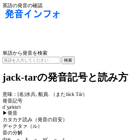
英語の発音の確認
単語から発音を検索
jack-tarの発音記号と読み方
意味：
[名]
水兵, 船員. （またJáck Tár）
発音記号
dˈʒæktɑ'r
▶
発音
カタカナ読み（発音の目安）
ヂャクタァ（ル）
音の分解
dʒæ － k － tɑ' － r