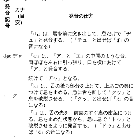
発
カナ
音
（目
発音の仕方
記
安）
号
「dʒ」は、唇を前に突き出して、息だけで「ヂ
ュ」と発音する。（「チュ」と出せば「tʃ」の
音になる）
dʒæ
ヂャ
「æ」は、「ア」と「エ」の中間のような音。
両ほほを左右に引っ張り、口を横にあけて
「ア」と発音する。
続けて「ヂャ」となる。
「k」は、舌の後ろ部分を上げて、上あごの奥に
つけて息を止める。急に舌を離して「クッ」と
ク
k
息を破裂させる。（「グッ」と出せば「g」の音
になる）
「t」は、舌の先を、前歯のすぐ裏の歯茎につけ
る。息を止めた状態から、急に息で「トゥ」と
破裂させるように発音する。（「ドゥ」と出せ
ば「d」の音になる）