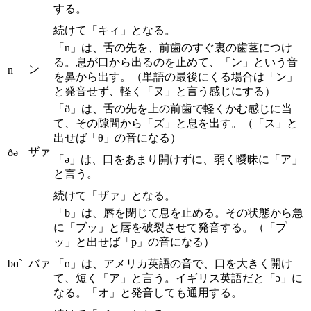
する。
続けて「キィ」となる。
「n」は、舌の先を、前歯のすぐ裏の歯茎につけ
る。息が口から出るのを止めて、「ン」という音
ン
n
を鼻から出す。（単語の最後にくる場合は「ン」
と発音せず、軽く「ヌ」と言う感じにする）
「ð」は、舌の先を上の前歯で軽くかむ感じに当
て、その隙間から「ズ」と息を出す。（「ス」と
出せば「θ」の音になる）
ザァ
ðə
「ə」は、口をあまり開けずに、弱く曖昧に「ア」
と言う。
続けて「ザァ」となる。
「b」は、唇を閉じて息を止める。その状態から急
に「ブッ」と唇を破裂させて発音する。（「プ
ッ」と出せば「p」の音になる）
bɑ`
バァ
「ɑ」は、アメリカ英語の音で、口を大きく開け
て、短く「ア」と言う。イギリス英語だと「ɔ」に
なる。「オ」と発音しても通用する。