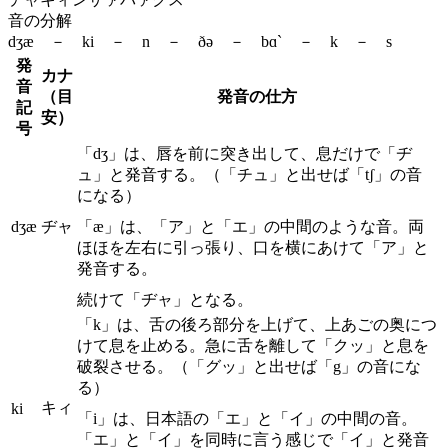
音の分解
dʒæ － ki － n － ðə － bɑ` － k － s
発
カナ
音
（目
発音の仕方
記
安）
号
「dʒ」は、唇を前に突き出して、息だけで「ヂ
ュ」と発音する。（「チュ」と出せば「tʃ」の音
になる）
dʒæ
ヂャ
「æ」は、「ア」と「エ」の中間のような音。両
ほほを左右に引っ張り、口を横にあけて「ア」と
発音する。
続けて「ヂャ」となる。
「k」は、舌の後ろ部分を上げて、上あごの奥につ
けて息を止める。急に舌を離して「クッ」と息を
破裂させる。（「グッ」と出せば「g」の音にな
る）
キィ
ki
「i」は、日本語の「エ」と「イ」の中間の音。
「エ」と「イ」を同時に言う感じで「イ」と発音