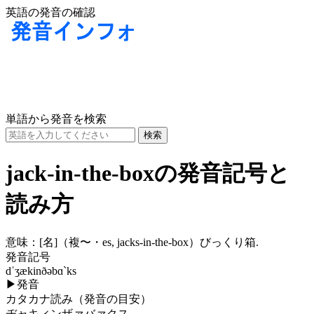
英語の発音の確認
単語から発音を検索
jack-in-the-boxの発音記号と
読み方
意味：
[名]
（複〜・es, jacks-in-the-box）びっくり箱.
発音記号
dˈʒækinðəbɑ`ks
▶
発音
カタカナ読み（発音の目安）
ヂャキィンザァバァクス