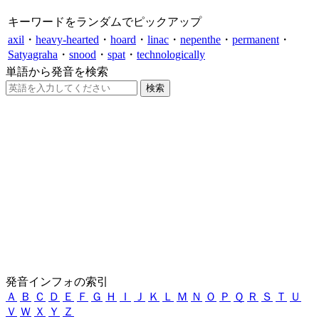
キーワードをランダムでピックアップ
axil
・
heavy-hearted
・
hoard
・
linac
・
nepenthe
・
permanent
・
Satyagraha
・
snood
・
spat
・
technologically
単語から発音を検索
発音インフォの索引
Ａ
Ｂ
Ｃ
Ｄ
Ｅ
Ｆ
Ｇ
Ｈ
Ｉ
Ｊ
Ｋ
Ｌ
Ｍ
Ｎ
Ｏ
Ｐ
Ｑ
Ｒ
Ｓ
Ｔ
Ｕ
Ｖ
Ｗ
Ｘ
Ｙ
Ｚ