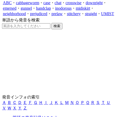
ABC
・
cabbageworm
・
case
・
chat
・
crosswise
・
downright
・
emersed
・
gunnel
・
handclap
・
inodorous
・
midiskirt
・
neighborhood
・
prejudiced
・
prelaw
・
stitchery
・
straight
・
UMIST
単語から発音を検索
発音インフォの索引
Ａ
Ｂ
Ｃ
Ｄ
Ｅ
Ｆ
Ｇ
Ｈ
Ｉ
Ｊ
Ｋ
Ｌ
Ｍ
Ｎ
Ｏ
Ｐ
Ｑ
Ｒ
Ｓ
Ｔ
Ｕ
Ｖ
Ｗ
Ｘ
Ｙ
Ｚ