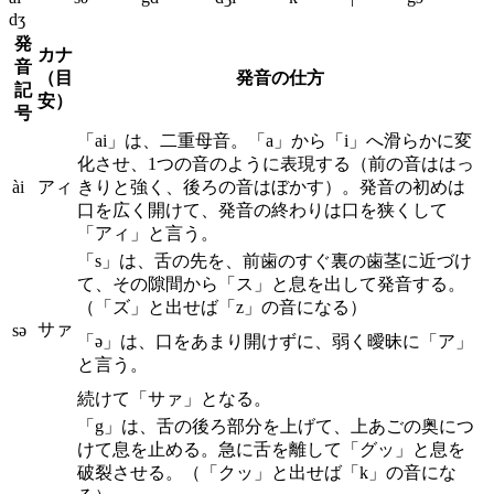
dʒ
発
カナ
音
（目
発音の仕方
記
安）
号
「ai」は、二重母音。「a」から「i」へ滑らかに変
化させ、1つの音のように表現する（前の音ははっ
ài
アィ
きりと強く、後ろの音はぼかす）。発音の初めは
口を広く開けて、発音の終わりは口を狭くして
「アィ」と言う。
「s」は、舌の先を、前歯のすぐ裏の歯茎に近づけ
て、その隙間から「ス」と息を出して発音する。
（「ズ」と出せば「z」の音になる）
サァ
sə
「ə」は、口をあまり開けずに、弱く曖昧に「ア」
と言う。
続けて「サァ」となる。
「g」は、舌の後ろ部分を上げて、上あごの奥につ
けて息を止める。急に舌を離して「グッ」と息を
破裂させる。（「クッ」と出せば「k」の音にな