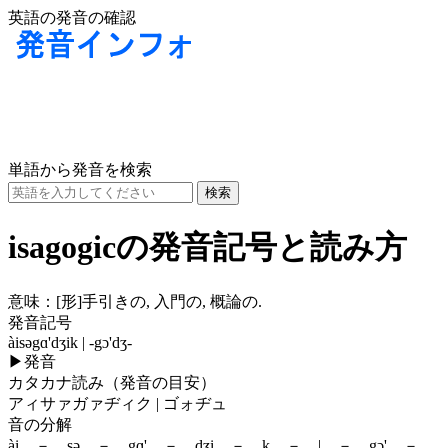
英語の発音の確認
単語から発音を検索
isagogicの発音記号と読み方
意味：
[形]
手引きの, 入門の, 概論の.
発音記号
àisəgɑ'dʒik | -gɔ'dʒ-
▶
発音
カタカナ読み（発音の目安）
アィサァガァヂィク | ゴォヂュ
音の分解
ài － sə － gɑ' － dʒi － k － | － gɔ' －