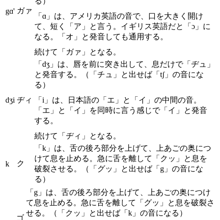
る）
ガァ
gɑ'
「ɑ」は、アメリカ英語の音で、口を大きく開け
て、短く「ア」と言う。イギリス英語だと「ɔ」に
なる。「オ」と発音しても通用する。
続けて「ガァ」となる。
「dʒ」は、唇を前に突き出して、息だけで「ヂュ」
と発音する。（「チュ」と出せば「tʃ」の音にな
る）
dʒi
ヂィ
「i」は、日本語の「エ」と「イ」の中間の音。
「エ」と「イ」を同時に言う感じで「イ」と発音
する。
続けて「ヂィ」となる。
「k」は、舌の後ろ部分を上げて、上あごの奥につ
けて息を止める。急に舌を離して「クッ」と息を
ク
k
破裂させる。（「グッ」と出せば「g」の音にな
る）
「g」は、舌の後ろ部分を上げて、上あごの奥につけ
て息を止める。急に舌を離して「グッ」と息を破裂さ
せる。（「クッ」と出せば「k」の音になる）
ゴ