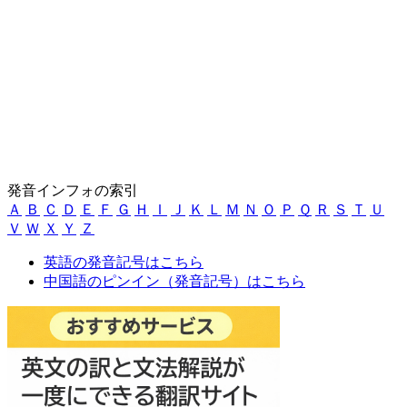
発音インフォの索引
Ａ
Ｂ
Ｃ
Ｄ
Ｅ
Ｆ
Ｇ
Ｈ
Ｉ
Ｊ
Ｋ
Ｌ
Ｍ
Ｎ
Ｏ
Ｐ
Ｑ
Ｒ
Ｓ
Ｔ
Ｕ
Ｖ
Ｗ
Ｘ
Ｙ
Ｚ
英語の発音記号はこちら
中国語のピンイン（発音記号）はこちら