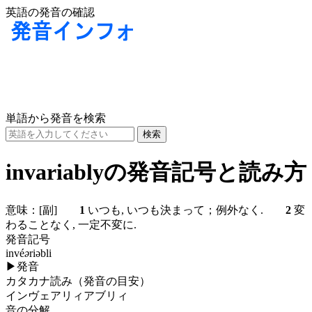
英語の発音の確認
単語から発音を検索
invariablyの発音記号と読み方
意味：
[副]
1
いつも, いつも決まって；例外なく.
2
変
わることなく, 一定不変に.
発音記号
invé
ə
riəbli
▶
発音
カタカナ読み（発音の目安）
インヴェアリィアブリィ
音の分解