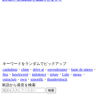
キーワードをランダムでピックアップ
capitalism
・
chine
・
drive at
・
eavesdropper
・
faute de mieux
・
flax
・
hawkweed
・
indolence
・
injure
・
Lido
・
mega-
・
ostracism
・
own
・
soporific
・
thunderstruck
単語から発音を検索