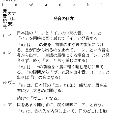
i － n － vé － ə － ri － ə － b － li
発
カナ
音
（目
発音の仕方
記
安）
号
日本語の「エ」と「イ」の中間の音。「エ」と
イ
i
「イ」を同時に言う感じで「イ」と発音する。
「n」は、舌の先を、前歯のすぐ裏の歯茎につけ
る。息が口から出るのを止めて、「ン」という音を
ン
n
鼻から出す。（単語の最後にくる場合は「ン」と発
音せず、軽く「ヌ」と言う感じにする）
「v」は、上の前歯を下唇に軽く噛む感じに当て
る。その隙間から「ヴ」と息を出す音。（「フ」と
出せば「f」の音になる）
ヴェ
vé
「e」は、日本語の「エ」とほぼ一緒だが、唇を左
右に少し大きめに開ける。
続けて「ヴェ」となる。
ə
ア
口をあまり開けずに、弱く曖昧に「ア」と言う。
「r」は、舌の先を内側にまいて、口のどこにも触