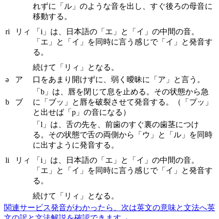
れずに「ル」のような音を出し、すぐ後ろの母音に
移動する。
ri
リィ
「i」は、日本語の「エ」と「イ」の中間の音。
「エ」と「イ」を同時に言う感じで「イ」と発音す
る。
続けて「リィ」となる。
ə
ア
口をあまり開けずに、弱く曖昧に「ア」と言う。
「b」は、唇を閉じて息を止める。その状態から急
b
ブ
に「ブッ」と唇を破裂させて発音する。（「プッ」
と出せば「p」の音になる）
「l」は、舌の先を、前歯のすぐ裏の歯茎につけ
る。その状態で舌の両側から「ウ」と「ル」を同時
に出すように発音する。
li
リィ
「i」は、日本語の「エ」と「イ」の中間の音。
「エ」と「イ」を同時に言う感じで「イ」と発音す
る。
続けて「リィ」となる。
関連サービス
発音がわかったら、次は英文の意味と文法へ
英
文の訳と文法解説を確認できます
→