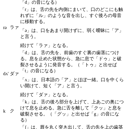
「d」の音になる）
「r」は、舌の先を内側にまいて、口のどこにも触
れずに「ル」のような音を出し、すぐ後ろの母音
に移動する。
ラァ
rə
「ə」は、口をあまり開けずに、弱く曖昧に「ア」
と言う。
続けて「ラァ」となる。
「d」は、舌の先を、前歯のすぐ裏の歯茎につけ
る。息を止めた状態から、急に息で「ドゥ」と破
裂させるように発音する。（「トゥ」と出せば
「t」の音になる）
dʌ'
ダァ
「ʌ」は、日本語の「ア」とほぼ一緒。口を中くら
い開けて、短く「ア」と言う。
続けて「ダァ」となる。
「k」は、舌の後ろ部分を上げて、上あごの奥につ
けて息を止める。急に舌を離して「クッ」と息を
ク
k
破裂させる。（「グッ」と出せば「g」の音にな
る）
「ʃ」は、唇を丸く突き出して、舌の先を上の歯茎