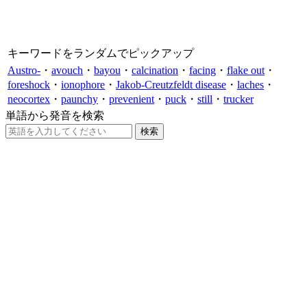
キーワードをランダムでピックアップ
Austro-
・
avouch
・
bayou
・
calcination
・
facing
・
flake out
・
foreshock
・
ionophore
・
Jakob-Creutzfeldt disease
・
laches
・
neocortex
・
paunchy
・
prevenient
・
puck
・
still
・
trucker
単語から発音を検索