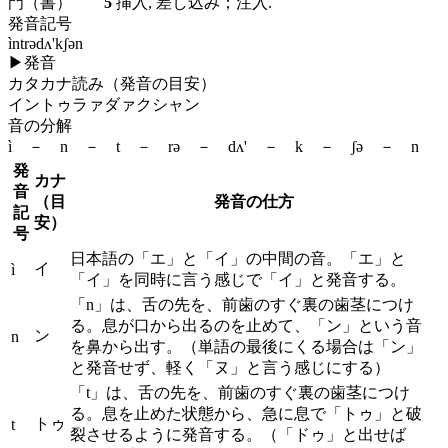
門（書）
5
挿入, 差し込み；注入.
発音記号
ìntrədʌ'kʃən
▶
発音
カタカナ読み（発音の目安）
イントゥラァダァクシャン
音の分解
ì － n － t － rə － dʌ' － k － ʃə － n
発
カナ
音
（目
発音の仕方
記
安）
号
日本語の「エ」と「イ」の中間の音。「エ」と
イ
ì
「イ」を同時に言う感じで「イ」と発音する。
「n」は、舌の先を、前歯のすぐ裏の歯茎につけ
る。息が口から出るのを止めて、「ン」という音
ン
n
を鼻から出す。（単語の最後にくる場合は「ン」
と発音せず、軽く「ヌ」と言う感じにする）
「t」は、舌の先を、前歯のすぐ裏の歯茎につけ
る。息を止めた状態から、急に息で「トゥ」と破
トゥ
t
裂させるように発音する。（「ドゥ」と出せば