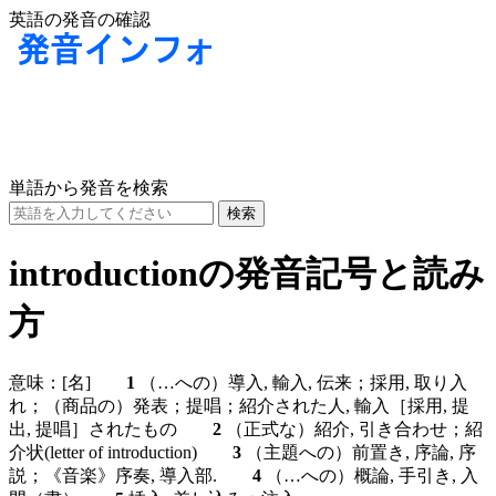
英語の発音の確認
単語から発音を検索
introductionの発音記号と読み
方
意味：
[名]
1
（…への）導入, 輸入, 伝来；採用, 取り入
れ；（商品の）発表；提唱；紹介された人, 輸入［採用, 提
出, 提唱］されたもの
2
（正式な）紹介, 引き合わせ；紹
介状(letter of introduction)
3
（主題への）前置き, 序論, 序
説；《音楽》序奏, 導入部.
4
（…への）概論, 手引き, 入