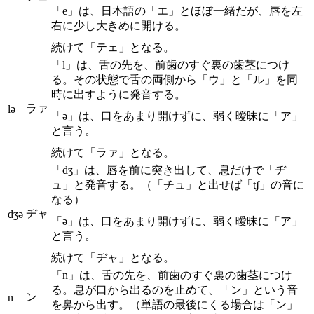
「e」は、日本語の「エ」とほぼ一緒だが、唇を左
右に少し大きめに開ける。
続けて「テェ」となる。
「l」は、舌の先を、前歯のすぐ裏の歯茎につけ
る。その状態で舌の両側から「ウ」と「ル」を同
時に出すように発音する。
ラァ
lə
「ə」は、口をあまり開けずに、弱く曖昧に「ア」
と言う。
続けて「ラァ」となる。
「dʒ」は、唇を前に突き出して、息だけで「ヂ
ュ」と発音する。（「チュ」と出せば「tʃ」の音に
なる）
ヂャ
dʒə
「ə」は、口をあまり開けずに、弱く曖昧に「ア」
と言う。
続けて「ヂャ」となる。
「n」は、舌の先を、前歯のすぐ裏の歯茎につけ
る。息が口から出るのを止めて、「ン」という音
ン
n
を鼻から出す。（単語の最後にくる場合は「ン」