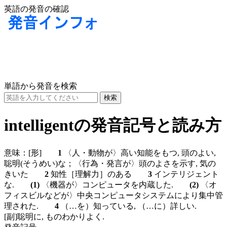
英語の発音の確認
単語から発音を検索
intelligentの発音記号と読み方
意味：
[形]
1
〈人・動物が〉高い知能をもつ, 頭のよい,
聡明(そうめい)な；〈行為・発言が〉頭のよさを示す, 気の
きいた
2
知性［理解力］のある
3
インテリジェント
な.
(1)
〈機器が〉コンピュータを内蔵した.
(2)
〈オ
フィスビルなどが〉中央コンピュータシステムにより集中管
理された.
4
（…を）知っている, （…に）詳しい.
[副]
聡明に, ものわかりよく.