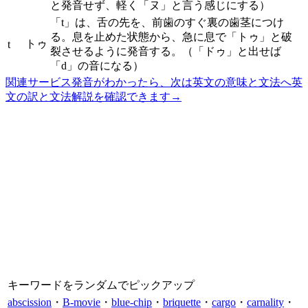
と発音せず、軽く「ヌ」と言う感じにする）
「t」は、舌の先を、前歯のすぐ裏の歯茎につけ
る。息を止めた状態から、急に息で「トゥ」と破
トゥ
t
裂させるように発音する。（「ドゥ」と出せば
「d」の音になる）
関連サービス
発音がわかったら、次は英文の意味と文法へ
英
文の訳と文法解説を確認できます
→
キーワードをランダムでピックアップ
abscission
・
B-movie
・
blue-chip
・
briquette
・
cargo
・
carnality
・