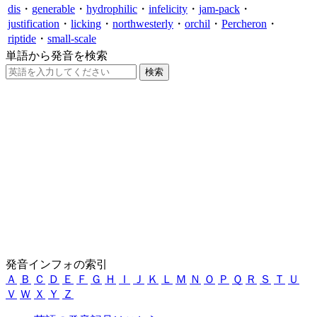
dis
・
generable
・
hydrophilic
・
infelicity
・
jam-pack
・
justification
・
licking
・
northwesterly
・
orchil
・
Percheron
・
riptide
・
small-scale
単語から発音を検索
発音インフォの索引
Ａ
Ｂ
Ｃ
Ｄ
Ｅ
Ｆ
Ｇ
Ｈ
Ｉ
Ｊ
Ｋ
Ｌ
Ｍ
Ｎ
Ｏ
Ｐ
Ｑ
Ｒ
Ｓ
Ｔ
Ｕ
Ｖ
Ｗ
Ｘ
Ｙ
Ｚ