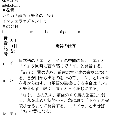
発音記号
intélədʒənt
▶
発音
カタカナ読み（発音の目安）
インテェラァヂャントゥ
音の分解
i － n － té － lə － dʒə － n － t
発
カナ
音
（目
発音の仕方
記
安）
号
日本語の「エ」と「イ」の中間の音。「エ」と
イ
i
「イ」を同時に言う感じで「イ」と発音する。
「n」は、舌の先を、前歯のすぐ裏の歯茎につけ
る。息が口から出るのを止めて、「ン」という音
ン
n
を鼻から出す。（単語の最後にくる場合は「ン」
と発音せず、軽く「ヌ」と言う感じにする）
「t」は、舌の先を、前歯のすぐ裏の歯茎につけ
る。息を止めた状態から、急に息で「トゥ」と破
裂させるように発音する。（「ドゥ」と出せば
「d」の音になる）
té
テェ