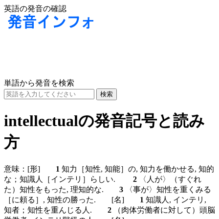
英語の発音の確認
単語から発音を検索
intellectualの発音記号と読み
方
意味：
[形]
1
知力［知性, 知能］の, 知力を働かせる, 知的
な；知識人［インテリ］らしい.
2
〈人が〉（すぐれ
た）知性をもった, 理知的な.
3
〈事が〉知性を重くみる
［に頼る］, 知性の勝った.
[名]
1
知識人, インテリ,
知者；知性を重んじる人.
2
（肉体労働者に対して）頭脳