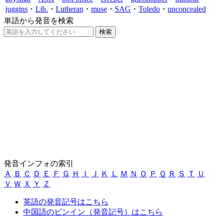
juggins
・
Lib.
・
Lutheran
・
muse
・
SAG
・
Toledo
・
unconcealed
単語から発音を検索
発音インフォの索引
Ａ
Ｂ
Ｃ
Ｄ
Ｅ
Ｆ
Ｇ
Ｈ
Ｉ
Ｊ
Ｋ
Ｌ
Ｍ
Ｎ
Ｏ
Ｐ
Ｑ
Ｒ
Ｓ
Ｔ
Ｕ
Ｖ
Ｗ
Ｘ
Ｙ
Ｚ
英語の発音記号はこちら
中国語のピンイン（発音記号）はこちら