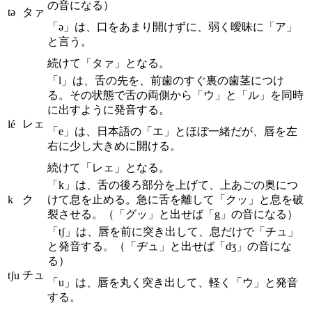
の音になる）
tə
タァ
「ə」は、口をあまり開けずに、弱く曖昧に「ア」
と言う。
続けて「タァ」となる。
「l」は、舌の先を、前歯のすぐ裏の歯茎につけ
る。その状態で舌の両側から「ウ」と「ル」を同時
に出すように発音する。
レェ
lé
「e」は、日本語の「エ」とほぼ一緒だが、唇を左
右に少し大きめに開ける。
続けて「レェ」となる。
「k」は、舌の後ろ部分を上げて、上あごの奥につ
k
ク
けて息を止める。急に舌を離して「クッ」と息を破
裂させる。（「グッ」と出せば「g」の音になる）
「tʃ」は、唇を前に突き出して、息だけで「チュ」
と発音する。（「ヂュ」と出せば「dʒ」の音にな
る）
チュ
tʃu
「u」は、唇を丸く突き出して、軽く「ウ」と発音
する。