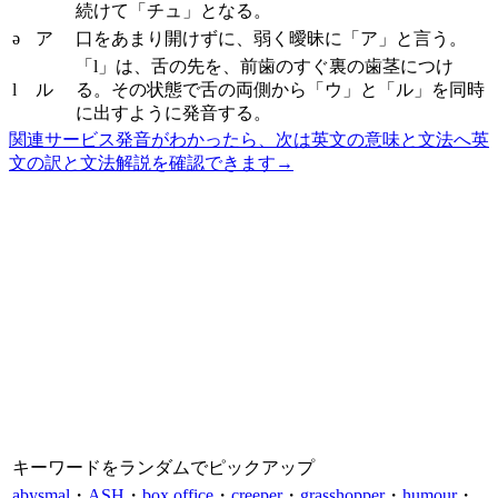
続けて「チュ」となる。
ə
ア
口をあまり開けずに、弱く曖昧に「ア」と言う。
「l」は、舌の先を、前歯のすぐ裏の歯茎につけ
l
ル
る。その状態で舌の両側から「ウ」と「ル」を同時
に出すように発音する。
関連サービス
発音がわかったら、次は英文の意味と文法へ
英
文の訳と文法解説を確認できます
→
キーワードをランダムでピックアップ
abysmal
・
ASH
・
box office
・
creeper
・
grasshopper
・
humour
・