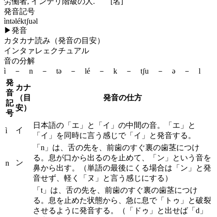
労働者, インテリ階級の人.
[名]
発音記号
ìntəléktʃuəl
▶
発音
カタカナ読み（発音の目安）
インタァレェクチュアル
音の分解
ì － n － tə － lé － k － tʃu － ə － l
発
カナ
音
（目
発音の仕方
記
安）
号
日本語の「エ」と「イ」の中間の音。「エ」と
イ
ì
「イ」を同時に言う感じで「イ」と発音する。
「n」は、舌の先を、前歯のすぐ裏の歯茎につけ
る。息が口から出るのを止めて、「ン」という音を
ン
n
鼻から出す。（単語の最後にくる場合は「ン」と発
音せず、軽く「ヌ」と言う感じにする）
「t」は、舌の先を、前歯のすぐ裏の歯茎につけ
る。息を止めた状態から、急に息で「トゥ」と破裂
させるように発音する。（「ドゥ」と出せば「d」