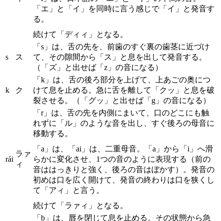
「エ」と「イ」を同時に言う感じで「イ」と発音す
る。
続けて「ディィ」となる。
「s」は、舌の先を、前歯のすぐ裏の歯茎に近づけ
s
ス
て、その隙間から「ス」と息を出して発音する。
（「ズ」と出せば「z」の音になる）
「k」は、舌の後ろ部分を上げて、上あごの奥につ
k
ク
けて息を止める。急に舌を離して「クッ」と息を破
裂させる。（「グッ」と出せば「g」の音になる）
「r」は、舌の先を内側にまいて、口のどこにも触
れずに「ル」のような音を出し、すぐ後ろの母音に
移動する。
「a」は、「ai」は、二重母音。「a」から「i」へ滑
ラァ
rái
らかに変化させ、1つの音のように表現する（前の
ィ
音ははっきりと強く、後ろの音はぼかす）。発音の
初めは口を広く開けて、発音の終わりは口を狭くし
て「アィ」と言う。
続けて「ラァィ」となる。
「b」は、唇を閉じて息を止める。その状態から急