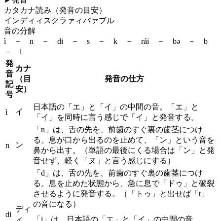
カタカナ読み（発音の目安）
インディィスクラァィバァブル
音の分解
ì － n － di － s － k － rái － bə － b
－ l
発
カナ
音
（目
発音の仕方
記
安）
号
日本語の「エ」と「イ」の中間の音。「エ」と
イ
ì
「イ」を同時に言う感じで「イ」と発音する。
「n」は、舌の先を、前歯のすぐ裏の歯茎につけ
る。息が口から出るのを止めて、「ン」という音を
ン
n
鼻から出す。（単語の最後にくる場合は「ン」と発
音せず、軽く「ヌ」と言う感じにする）
「d」は、舌の先を、前歯のすぐ裏の歯茎につけ
る。息を止めた状態から、急に息で「ドゥ」と破裂
させるように発音する。（「トゥ」と出せば「t」
の音になる）
ディ
di
ィ
「i」は、日本語の「エ」と「イ」の中間の音。