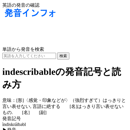
英語の発音の確認
単語から発音を検索
indescribableの発音記号と読
み方
意味：
[形]
〈感覚・印象などが〉（強烈すぎて）はっきりと
言い表せない, 言語に絶する
[名]
はっきり言い表せない
もの.
[名]
[副]
発音記号
ìndiskráibəbl
▶
発音