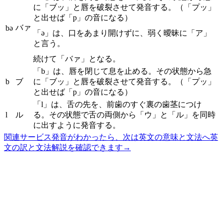
に「ブッ」と唇を破裂させて発音する。（「プッ」
と出せば「p」の音になる）
バァ
bə
「ə」は、口をあまり開けずに、弱く曖昧に「ア」
と言う。
続けて「バァ」となる。
「b」は、唇を閉じて息を止める。その状態から急
b
ブ
に「ブッ」と唇を破裂させて発音する。（「プッ」
と出せば「p」の音になる）
「l」は、舌の先を、前歯のすぐ裏の歯茎につけ
l
ル
る。その状態で舌の両側から「ウ」と「ル」を同時
に出すように発音する。
関連サービス
発音がわかったら、次は英文の意味と文法へ
英
文の訳と文法解説を確認できます
→