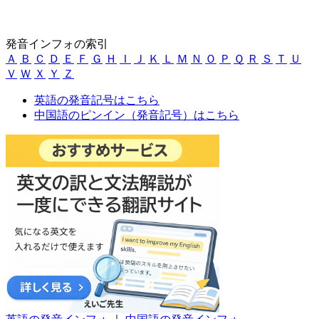
発音インフォの索引
Ａ
Ｂ
Ｃ
Ｄ
Ｅ
Ｆ
Ｇ
Ｈ
Ｉ
Ｊ
Ｋ
Ｌ
Ｍ
Ｎ
Ｏ
Ｐ
Ｑ
Ｒ
Ｓ
Ｔ
Ｕ
Ｖ
Ｗ
Ｘ
Ｙ
Ｚ
英語の発音記号はこちら
中国語のピンイン（発音記号）はこちら