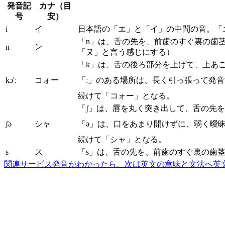
発音記
カナ（目
号
安）
i
イ
日本語の「エ」と「イ」の中間の音。「
「n」は、舌の先を、前歯のすぐ裏の歯
ン
n
「ヌ」と言う感じにする）
「k」は、舌の後ろ部分を上げて、上あ
kɔ'ː
コォー
「ː」のある場所は、長く引っ張って発
続けて「コォー」となる。
「ʃ」は、唇を丸く突き出して、舌の先
ʃə
シャ
「ə」は、口をあまり開けずに、弱く曖
続けて「シャ」となる。
s
ス
「s」は、舌の先を、前歯のすぐ裏の歯
関連サービス
発音がわかったら、次は英文の意味と文法へ
英