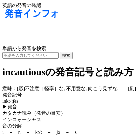
英語の発音の確認
単語から発音を検索
incautiousの発音記号と読み方
意味：
[形]
不注意［軽率］な, 不用意な, 向こう見ずな.
[副]
発音記号
inkɔ'ːʃəs
▶
発音
カタカナ読み（発音の目安）
インコォーシャス
音の分解
i － n － kɔ'ː － ʃə － s