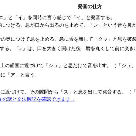
発音の仕方
エ」と「イ」を同時に言う感じで「イ」と発音する。
茎につける。息が口から出るのを止めて、「ン」という音を鼻
ごの奥につけて息を止める。急に舌を離して「クッ」と息を破
音する。「ɔː」は、口を大きく開けた後、唇を丸くして前に突
を上の歯茎に近づけて「シュ」と息だけで音を出す。（「ジュ」
昧に「ア」と言う。
茎に近づけて、その隙間から「ス」と息を出して発音する。（「
文の訳と文法解説を確認できます
→