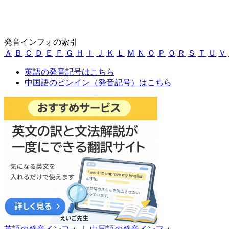
発音インフォの索引
Ａ
Ｂ
Ｃ
Ｄ
Ｅ
Ｆ
Ｇ
Ｈ
Ｉ
Ｊ
Ｋ
Ｌ
Ｍ
Ｎ
Ｏ
Ｐ
Ｑ
Ｒ
Ｓ
Ｔ
Ｕ
Ｖ
英語の発音記号はこちら
中国語のピンイン（発音記号）はこちら