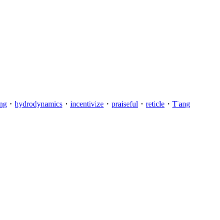
ing
・
hydrodynamics
・
incentivize
・
praiseful
・
reticle
・
T'ang