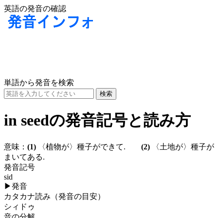
英語の発音の確認
単語から発音を検索
in seedの発音記号と読み方
意味：
(1)
〈植物が〉種子ができて.
(2)
〈土地が〉種子が
まいてある.
発音記号
sid
▶
発音
カタカナ読み（発音の目安）
シィドゥ
音の分解