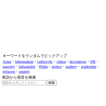
キーワードをランダムでピックアップ
Amur
・
bilingualism
・
carboxylic
・
chiton
・
decompose
・
DR
・
enactive
・
fathomable
・
Philip
・
protect
・
psaltery
・
readership
・
refractor
・
unsteel
単語から発音を検索