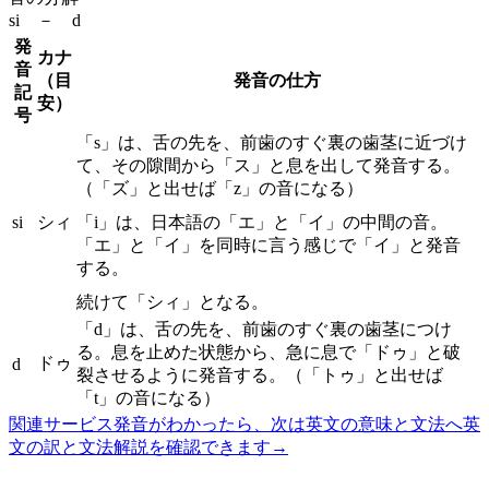
si － d
発
カナ
音
（目
発音の仕方
記
安）
号
「s」は、舌の先を、前歯のすぐ裏の歯茎に近づけ
て、その隙間から「ス」と息を出して発音する。
（「ズ」と出せば「z」の音になる）
si
シィ
「i」は、日本語の「エ」と「イ」の中間の音。
「エ」と「イ」を同時に言う感じで「イ」と発音
する。
続けて「シィ」となる。
「d」は、舌の先を、前歯のすぐ裏の歯茎につけ
る。息を止めた状態から、急に息で「ドゥ」と破
ドゥ
d
裂させるように発音する。（「トゥ」と出せば
「t」の音になる）
関連サービス
発音がわかったら、次は英文の意味と文法へ
英
文の訳と文法解説を確認できます
→