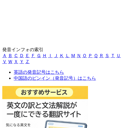
発音インフォの索引
Ａ
Ｂ
Ｃ
Ｄ
Ｅ
Ｆ
Ｇ
Ｈ
Ｉ
Ｊ
Ｋ
Ｌ
Ｍ
Ｎ
Ｏ
Ｐ
Ｑ
Ｒ
Ｓ
Ｔ
Ｕ
Ｖ
Ｗ
Ｘ
Ｙ
Ｚ
英語の発音記号はこちら
中国語のピンイン（発音記号）はこちら