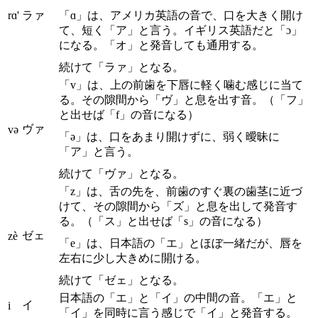
rɑ'
ラァ
「ɑ」は、アメリカ英語の音で、口を大きく開け
て、短く「ア」と言う。イギリス英語だと「ɔ」
になる。「オ」と発音しても通用する。
続けて「ラァ」となる。
「v」は、上の前歯を下唇に軽く噛む感じに当て
る。その隙間から「ヴ」と息を出す音。（「フ」
と出せば「f」の音になる）
ヴァ
və
「ə」は、口をあまり開けずに、弱く曖昧に
「ア」と言う。
続けて「ヴァ」となる。
「z」は、舌の先を、前歯のすぐ裏の歯茎に近づ
けて、その隙間から「ズ」と息を出して発音す
る。（「ス」と出せば「s」の音になる）
ゼェ
zè
「e」は、日本語の「エ」とほぼ一緒だが、唇を
左右に少し大きめに開ける。
続けて「ゼェ」となる。
日本語の「エ」と「イ」の中間の音。「エ」と
イ
i
「イ」を同時に言う感じで「イ」と発音する。