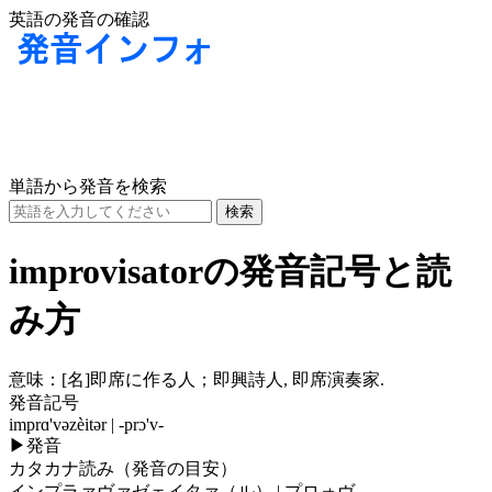
英語の発音の確認
単語から発音を検索
improvisatorの発音記号と読
み方
意味：
[名]
即席に作る人；即興詩人, 即席演奏家.
発音記号
imprɑ'vəzèitər | -prɔ'v-
▶
発音
カタカナ読み（発音の目安）
インプラァヴァゼェイタァ（ル） | プロォヴ