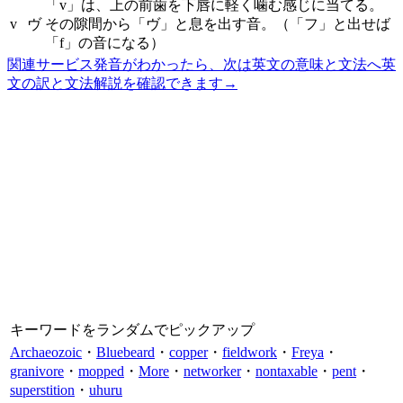
「v」は、上の前歯を下唇に軽く噛む感じに当てる。
v
ヴ
その隙間から「ヴ」と息を出す音。（「フ」と出せば
「f」の音になる）
関連サービス
発音がわかったら、次は英文の意味と文法へ
英
文の訳と文法解説を確認できます
→
キーワードをランダムでピックアップ
Archaeozoic
・
Bluebeard
・
copper
・
fieldwork
・
Freya
・
granivore
・
mopped
・
More
・
networker
・
nontaxable
・
pent
・
superstition
・
uhuru