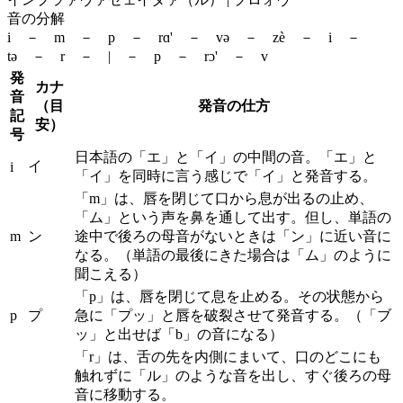
音の分解
i － m － p － rɑ' － və － zè － i －
tə － r － | － p － rɔ' － v
発
カナ
音
（目
発音の仕方
記
安）
号
日本語の「エ」と「イ」の中間の音。「エ」と
イ
i
「イ」を同時に言う感じで「イ」と発音する。
「m」は、唇を閉じて口から息が出るの止め、
「ム」という声を鼻を通して出す。但し、単語の
m
ン
途中で後ろの母音がないときは「ン」に近い音に
なる。（単語の最後にきた場合は「ム」のように
聞こえる）
「p」は、唇を閉じて息を止める。その状態から
p
プ
急に「プッ」と唇を破裂させて発音する。（「ブ
ッ」と出せば「b」の音になる）
「r」は、舌の先を内側にまいて、口のどこにも
触れずに「ル」のような音を出し、すぐ後ろの母
音に移動する。