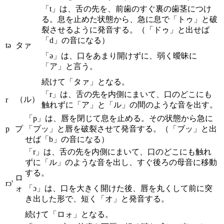
「t」は、舌の先を、前歯のすぐ裏の歯茎につけ
る。息を止めた状態から、急に息で「トゥ」と破
裂させるように発音する。（「ドゥ」と出せば
「d」の音になる）
tə
タァ
「ə」は、口をあまり開けずに、弱く曖昧に
「ア」と言う。
続けて「タァ」となる。
「r」は、舌の先を内側にまいて、口のどこにも
（ル）
r
触れずに「ア」と「ル」の間のような音を出す。
「p」は、唇を閉じて息を止める。その状態から急に
p
プ
「プッ」と唇を破裂させて発音する。（「ブッ」と出
せば「b」の音になる）
「r」は、舌の先を内側にまいて、口のどこにも触れ
ずに「ル」のような音を出し、すぐ後ろの母音に移動
する。
ロ
rɔ'
ォ
「ɔ」は、口を大きく開けた後、唇を丸くして前に突
き出した形で、短く「オ」と発音する。
続けて「ロォ」となる。