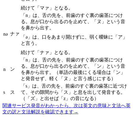
続けて「マァ」となる。
「n」は、舌の先を、前歯のすぐ裏の歯茎につけ
る。息が口から出るのを止めて、「ヌ」という音
を鼻から出す。
ナァ
nə
「ə」は、口をあまり開けずに、弱く曖昧に「ア」
と言う。
続けて「ナァ」となる。
「n」は、舌の先を、前歯のすぐ裏の歯茎につけ
る。息が口から出るのを止めて、「ン」という音
ン
n
を鼻から出す。（単語の最後にくる場合は「ン」
と発音せず、軽く「ヌ」と言う感じにする）
「s」は、舌の先を、前歯のすぐ裏の歯茎に近づけ
s
ス
て、その隙間から「ス」と息を出して発音する。
（「ズ」と出せば「z」の音になる）
関連サービス
発音がわかったら、次は英文の意味と文法へ
英
文の訳と文法解説を確認できます
→