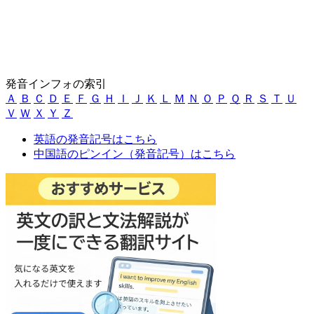
発音インフォの索引
Ａ
Ｂ
Ｃ
Ｄ
Ｅ
Ｆ
Ｇ
Ｈ
Ｉ
Ｊ
Ｋ
Ｌ
Ｍ
Ｎ
Ｏ
Ｐ
Ｑ
Ｒ
Ｓ
Ｔ
Ｕ
Ｖ
Ｗ
Ｘ
Ｙ
Ｚ
英語の発音記号はこちら
中国語のピンイン（発音記号）はこちら