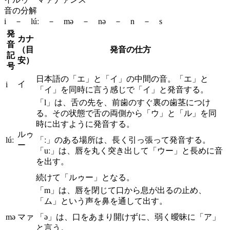
音の分解
i － lúː － mə － nə － n － s
発
カナ
音
（目
発音の仕方
記
安）
号
日本語の「エ」と「イ」の中間の音。「エ」と
イ
i
「イ」を同時に言う感じで「イ」と発音する。
「l」は、舌の先を、前歯のすぐ裏の歯茎につけ
る。その状態で舌の両側から「ウ」と「ル」を同
時に出すように発音する。
ルゥ
lúː
「ː」のある場所は、長く引っ張って発音する。
ー
「uː」は、唇を丸く突き出して「ウー」と長めに音
を出す。
続けて「ルゥー」となる。
「m」は、唇を閉じて口から息が出るの止め、
「ム」という声を鼻を通して出す。
mə
マァ
「ə」は、口をあまり開けずに、弱く曖昧に「ア」
と言う。