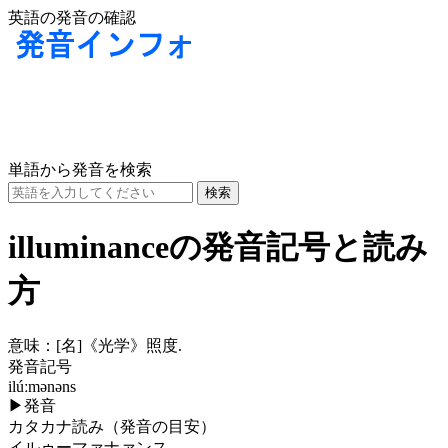
英語の発音の確認
単語から発音を検索
illuminanceの発音記号と読み
方
意味：
[名]
《光学》照度.
発音記号
ilúːmənəns
▶
発音
カタカナ読み（発音の目安）
イルゥーマァナァンス