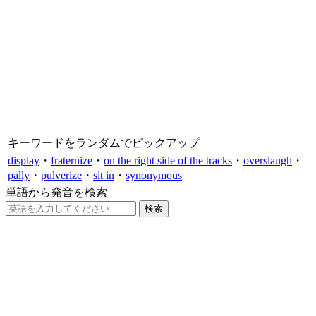
キーワードをランダムでピックアップ
display
・
fraternize
・
on the right side of the tracks
・
overslaugh
・
pally
・
pulverize
・
sit in
・
synonymous
単語から発音を検索