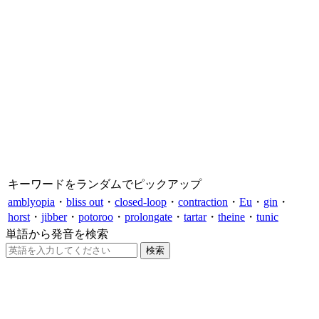
キーワードをランダムでピックアップ
amblyopia
・
bliss out
・
closed-loop
・
contraction
・
Eu
・
gin
・
horst
・
jibber
・
potoroo
・
prolongate
・
tartar
・
theine
・
tunic
単語から発音を検索