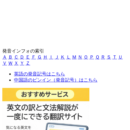
発音インフォの索引
Ａ
Ｂ
Ｃ
Ｄ
Ｅ
Ｆ
Ｇ
Ｈ
Ｉ
Ｊ
Ｋ
Ｌ
Ｍ
Ｎ
Ｏ
Ｐ
Ｑ
Ｒ
Ｓ
Ｔ
Ｕ
Ｖ
Ｗ
Ｘ
Ｙ
Ｚ
英語の発音記号はこちら
中国語のピンイン（発音記号）はこちら