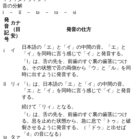
音の分解
i － lí － tə － rə － si
発
カナ
音
（目
発音の仕方
記
安）
号
日本語の「エ」と「イ」の中間の音。「エ」と
イ
i
「イ」を同時に言う感じで「イ」と発音する。
「l」は、舌の先を、前歯のすぐ裏の歯茎につけ
る。その状態で舌の両側から「ウ」と「ル」を同
時に出すように発音する。
lí
リィ
「i」は、日本語の「エ」と「イ」の中間の音。
「エ」と「イ」を同時に言う感じで「イ」と発音
する。
続けて「リィ」となる。
「t」は、舌の先を、前歯のすぐ裏の歯茎につけ
る。息を止めた状態から、急に息で「トゥ」と破
裂させるように発音する。（「ドゥ」と出せば
「d」の音になる）
tə
タァ