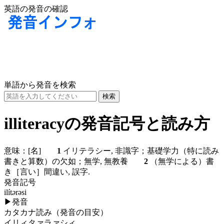
英語の発音の確認
単語から発音を検索
illiteracyの発音記号と読み方
意味：
[名]
1
イリテラシー, 非識字；基礎学力（特に読み
書きと算数）の欠如；無学, 無教養
2
（無学による）書
き［言い］間違い, 誤字.
発音記号
ilít
ə
rəsi
▶
発音
カタカナ読み（発音の目安）
イリィタァラァシィ