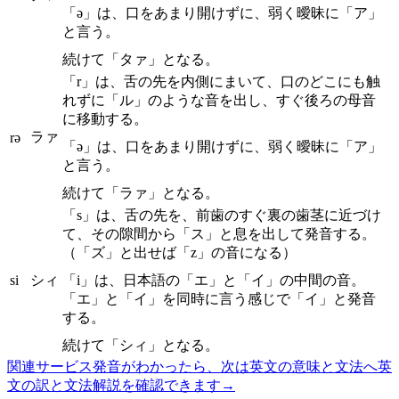
「ə」は、口をあまり開けずに、弱く曖昧に「ア」
と言う。
続けて「タァ」となる。
「r」は、舌の先を内側にまいて、口のどこにも触
れずに「ル」のような音を出し、すぐ後ろの母音
に移動する。
ラァ
rə
「ə」は、口をあまり開けずに、弱く曖昧に「ア」
と言う。
続けて「ラァ」となる。
「s」は、舌の先を、前歯のすぐ裏の歯茎に近づけ
て、その隙間から「ス」と息を出して発音する。
（「ズ」と出せば「z」の音になる）
si
シィ
「i」は、日本語の「エ」と「イ」の中間の音。
「エ」と「イ」を同時に言う感じで「イ」と発音
する。
続けて「シィ」となる。
関連サービス
発音がわかったら、次は英文の意味と文法へ
英
文の訳と文法解説を確認できます
→