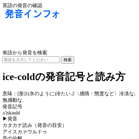
英語の発音の確認
単語から発音を検索
ice‐coldの発音記号と読み方
意味：
[形]1(氷のように)冷たい.2〈感情・態度など〉冷淡な;
無感動な.
発音記号
ʌ'iskəuld
▶
発音
カタカナ読み（発音の目安）
アイスカァウルドゥ
音の分解