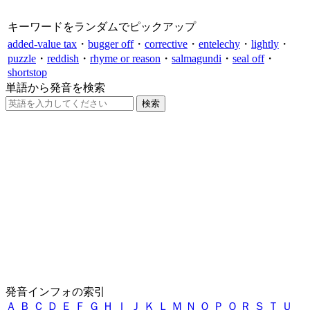
キーワードをランダムでピックアップ
added-value tax
・
bugger off
・
corrective
・
entelechy
・
lightly
・
puzzle
・
reddish
・
rhyme or reason
・
salmagundi
・
seal off
・
shortstop
単語から発音を検索
発音インフォの索引
Ａ
Ｂ
Ｃ
Ｄ
Ｅ
Ｆ
Ｇ
Ｈ
Ｉ
Ｊ
Ｋ
Ｌ
Ｍ
Ｎ
Ｏ
Ｐ
Ｑ
Ｒ
Ｓ
Ｔ
Ｕ