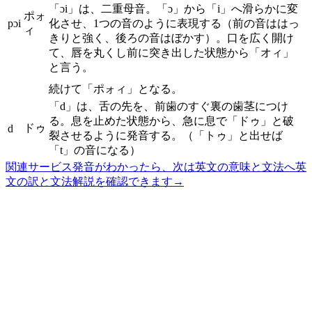
「ɔi」は、二重母音。「ɔ」から「i」へ滑らかに変
ポォ
pɔi
化させ、1つの音のように表現する（前の音ははっ
ィ
きりと強く、後ろの音はぼかす）。口を広く開け
て、唇を丸くし前に突き出した状態から「オィ」
と言う。
続けて「ポォィ」となる。
「d」は、舌の先を、前歯のすぐ裏の歯茎につけ
る。息を止めた状態から、急に息で「ドゥ」と破
ドゥ
d
裂させるように発音する。（「トゥ」と出せば
「t」の音になる）
関連サービス
発音がわかったら、次は英文の意味と文法へ
英
文の訳と文法解説を確認できます
→