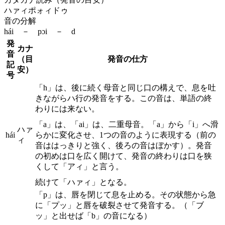
ハァィポォィドゥ
音の分解
hái － pɔi － d
発
カナ
音
（目
発音の仕方
記
安）
号
「h」は、後に続く母音と同じ口の構えで、息を吐
きながらハ行の発音をする。この音は、単語の終
わりには来ない。
「a」は、「ai」は、二重母音。「a」から「i」へ滑
ハァ
hái
らかに変化させ、1つの音のように表現する（前の
ィ
音ははっきりと強く、後ろの音はぼかす）。発音
の初めは口を広く開けて、発音の終わりは口を狭
くして「アィ」と言う。
続けて「ハァィ」となる。
「p」は、唇を閉じて息を止める。その状態から急
に「プッ」と唇を破裂させて発音する。（「ブ
ッ」と出せば「b」の音になる）