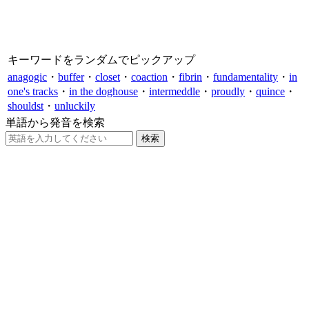
キーワードをランダムでピックアップ
anagogic
・
buffer
・
closet
・
coaction
・
fibrin
・
fundamentality
・
in
one's tracks
・
in the doghouse
・
intermeddle
・
proudly
・
quince
・
shouldst
・
unluckily
単語から発音を検索