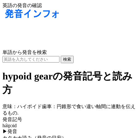
英語の発音の確認
単語から発音を検索
hypoid gearの発音記号と読み
方
意味：
ハイポイド歯車：円錐形で食い違い軸間に連動を伝え
るもの.
発音記号
háipɔid
▶
発音
カタカナ読み（発音の目安）