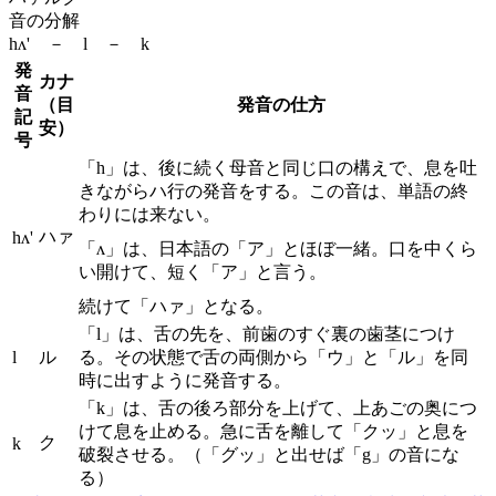
音の分解
hʌ' － l － k
発
カナ
音
（目
発音の仕方
記
安）
号
「h」は、後に続く母音と同じ口の構えで、息を吐
きながらハ行の発音をする。この音は、単語の終
わりには来ない。
ハァ
hʌ'
「ʌ」は、日本語の「ア」とほぼ一緒。口を中くら
い開けて、短く「ア」と言う。
続けて「ハァ」となる。
「l」は、舌の先を、前歯のすぐ裏の歯茎につけ
l
ル
る。その状態で舌の両側から「ウ」と「ル」を同
時に出すように発音する。
「k」は、舌の後ろ部分を上げて、上あごの奥につ
けて息を止める。急に舌を離して「クッ」と息を
ク
k
破裂させる。（「グッ」と出せば「g」の音にな
る）