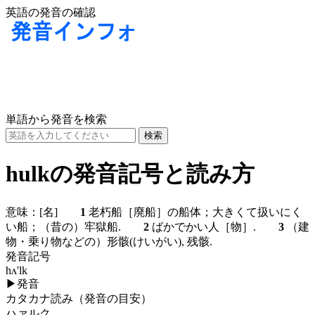
英語の発音の確認
単語から発音を検索
hulkの発音記号と読み方
意味：
[名]
1
老朽船［廃船］の船体；大きくて扱いにく
い船；（昔の）牢獄船.
2
ばかでかい人［物］.
3
（建
物・乗り物などの）形骸(けいがい), 残骸.
発音記号
hʌ'lk
▶
発音
カタカナ読み（発音の目安）
ハァルク