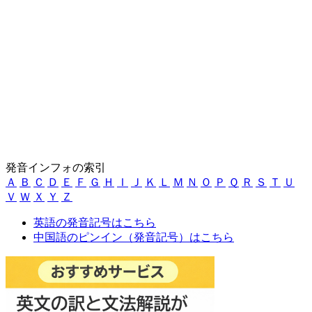
発音インフォの索引
Ａ
Ｂ
Ｃ
Ｄ
Ｅ
Ｆ
Ｇ
Ｈ
Ｉ
Ｊ
Ｋ
Ｌ
Ｍ
Ｎ
Ｏ
Ｐ
Ｑ
Ｒ
Ｓ
Ｔ
Ｕ
Ｖ
Ｗ
Ｘ
Ｙ
Ｚ
英語の発音記号はこちら
中国語のピンイン（発音記号）はこちら