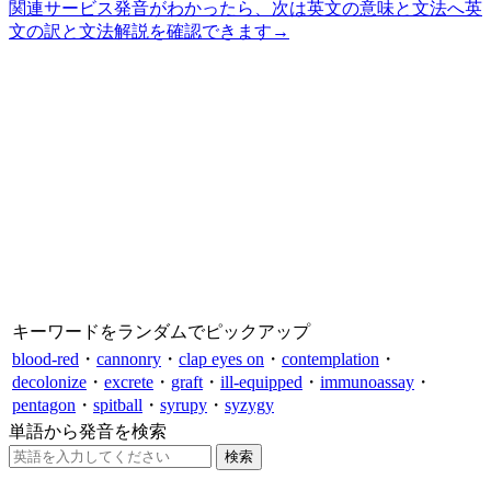
関連サービス
発音がわかったら、次は英文の意味と文法へ
英
文の訳と文法解説を確認できます
→
キーワードをランダムでピックアップ
blood-red
・
cannonry
・
clap eyes on
・
contemplation
・
decolonize
・
excrete
・
graft
・
ill-equipped
・
immunoassay
・
pentagon
・
spitball
・
syrupy
・
syzygy
単語から発音を検索