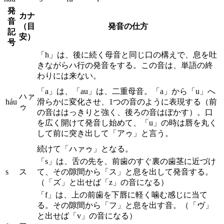
発
カナ
音
（目
発音の仕方
記
安）
号
「h」は、後に続く母音と同じ口の構えで、息を吐
きながらハ行の発音をする。この音は、単語の終
わりには来ない。
「a」は、「au」は、二重母音。「a」から「u」へ
ハァ
háu
滑らかに変化させ、1つの音のように表現する（前
ゥ
の音ははっきりと強く、後ろの音はぼかす）。口
を広く開けて発音し始めて、「u」の時は唇を丸く
して前に突き出して「アゥ」と言う。
続けて「ハァゥ」となる。
「s」は、舌の先を、前歯のすぐ裏の歯茎に近づけ
s
ス
て、その隙間から「ス」と息を出して発音する。
（「ズ」と出せば「z」の音になる）
「f」は、上の前歯を下唇に軽く噛む感じに当て
る。その隙間から「フ」と息を出す音。（「ヴ」
と出せば「v」の音になる）