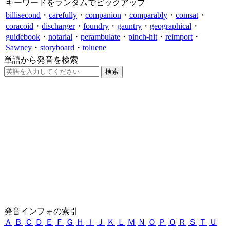
キーワードをランダムでピックアップ
billisecond
・
carefully
・
companion
・
comparably
・
comsat
・
coracoid
・
discharger
・
foundry
・
gauntry
・
geographical
・
guidebook
・
notarial
・
perambulate
・
pinch-hit
・
reimport
・
Sawney
・
storyboard
・
toluene
単語から発音を検索
発音インフォの索引
Ａ
Ｂ
Ｃ
Ｄ
Ｅ
Ｆ
Ｇ
Ｈ
Ｉ
Ｊ
Ｋ
Ｌ
Ｍ
Ｎ
Ｏ
Ｐ
Ｑ
Ｒ
Ｓ
Ｔ
Ｕ