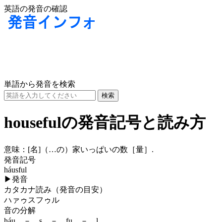
英語の発音の確認
単語から発音を検索
housefulの発音記号と読み方
意味：
[名]
（…の）家いっぱいの数［量］.
発音記号
háusful
▶
発音
カタカナ読み（発音の目安）
ハァゥスフゥル
音の分解
háu － s － fu － l