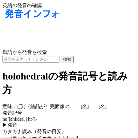
英語の発音の確認
単語から発音を検索
holohedralの発音記号と読み
方
意味：
[形]
〈結晶が〉完面像の.
[名]
[名]
発音記号
hɑ`ləhíːdrəl | hɔ`l-
▶
発音
カタカナ読み（発音の目安）
ハァラァヒィードゥラァル | ホォル