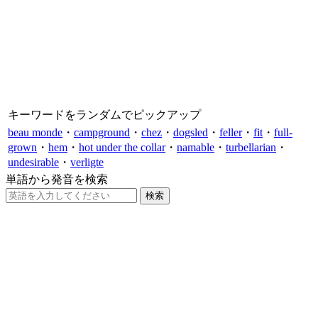
キーワードをランダムでピックアップ
beau monde
・
campground
・
chez
・
dogsled
・
feller
・
fit
・
full-
grown
・
hem
・
hot under the collar
・
namable
・
turbellarian
・
undesirable
・
verligte
単語から発音を検索