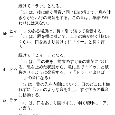
続けて「ラァ」となる。
「h」は、後に続く母音と同じ口の構えで、息を吐
きながらハ行の発音をする。この音は、単語の終
わりには来ない。
ヒィ
「ː」のある場所は、長く引っ張って発音する。
híː
ー
「iː」は、唇を横に引いて、上下の歯が軽く触れる
くらい、口をあまり開けずに「イー」と長く言
う。
続けて「ヒィー」となる。
「d」は、舌の先を、前歯のすぐ裏の歯茎につけ
る。息を止めた状態から、急に息で「ドゥ」と破
ドゥ
d
裂させるように発音する。（「トゥ」と出せば
「t」の音になる）
「r」は、舌の先を内側にまいて、口のどこにも触
れずに「ル」のような音を出し、すぐ後ろの母音
に移動する。
ラァ
rə
「ə」は、口をあまり開けずに、弱く曖昧に「ア」
と言う。