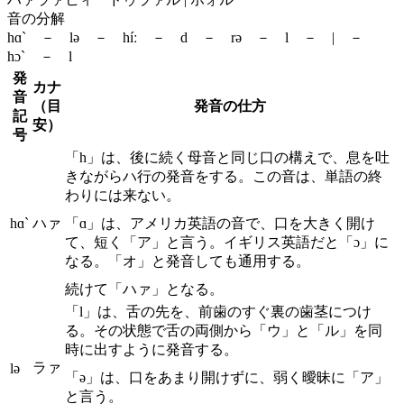
音の分解
hɑ` － lə － híː － d － rə － l － | －
hɔ` － l
発
カナ
音
（目
発音の仕方
記
安）
号
「h」は、後に続く母音と同じ口の構えで、息を吐
きながらハ行の発音をする。この音は、単語の終
わりには来ない。
hɑ`
ハァ
「ɑ」は、アメリカ英語の音で、口を大きく開け
て、短く「ア」と言う。イギリス英語だと「ɔ」に
なる。「オ」と発音しても通用する。
続けて「ハァ」となる。
「l」は、舌の先を、前歯のすぐ裏の歯茎につけ
る。その状態で舌の両側から「ウ」と「ル」を同
時に出すように発音する。
ラァ
lə
「ə」は、口をあまり開けずに、弱く曖昧に「ア」
と言う。