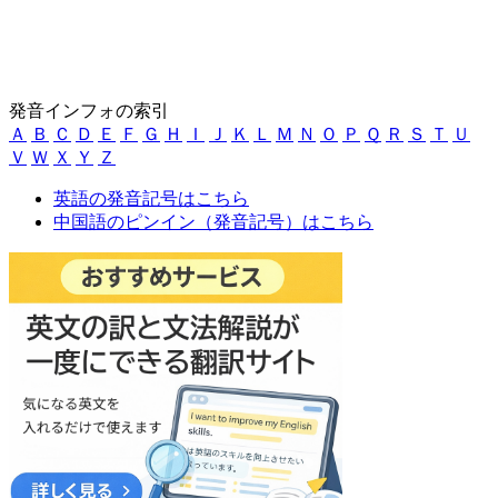
発音インフォの索引
Ａ
Ｂ
Ｃ
Ｄ
Ｅ
Ｆ
Ｇ
Ｈ
Ｉ
Ｊ
Ｋ
Ｌ
Ｍ
Ｎ
Ｏ
Ｐ
Ｑ
Ｒ
Ｓ
Ｔ
Ｕ
Ｖ
Ｗ
Ｘ
Ｙ
Ｚ
英語の発音記号はこちら
中国語のピンイン（発音記号）はこちら