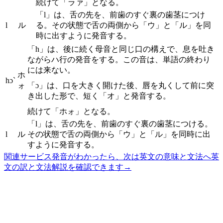
続けて「ラァ」となる。
「l」は、舌の先を、前歯のすぐ裏の歯茎につけ
l
ル
る。その状態で舌の両側から「ウ」と「ル」を同
時に出すように発音する。
「h」は、後に続く母音と同じ口の構えで、息を吐き
ながらハ行の発音をする。この音は、単語の終わり
には来ない。
ホ
hɔ`
ォ
「ɔ」は、口を大きく開けた後、唇を丸くして前に突
き出した形で、短く「オ」と発音する。
続けて「ホォ」となる。
「l」は、舌の先を、前歯のすぐ裏の歯茎につける。
l
ル
その状態で舌の両側から「ウ」と「ル」を同時に出
すように発音する。
関連サービス
発音がわかったら、次は英文の意味と文法へ
英
文の訳と文法解説を確認できます
→