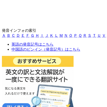
発音インフォの索引
Ａ
Ｂ
Ｃ
Ｄ
Ｅ
Ｆ
Ｇ
Ｈ
Ｉ
Ｊ
Ｋ
Ｌ
Ｍ
Ｎ
Ｏ
Ｐ
Ｑ
Ｒ
Ｓ
Ｔ
Ｕ
Ｖ
英語の発音記号はこちら
中国語のピンイン（発音記号）はこちら