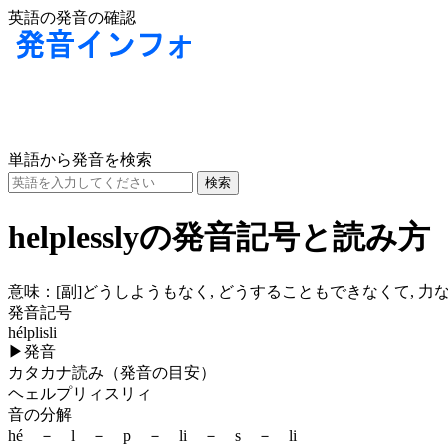
英語の発音の確認
単語から発音を検索
helplesslyの発音記号と読み方
意味：
[副]
どうしようもなく, どうすることもできなくて, 力な
発音記号
hélplisli
▶
発音
カタカナ読み（発音の目安）
ヘェルプリィスリィ
音の分解
hé － l － p － li － s － li