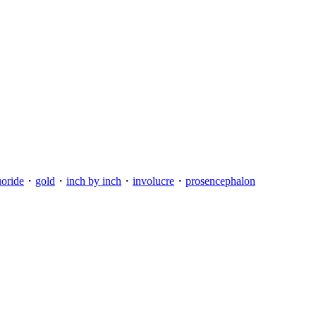
uoride
・
gold
・
inch by inch
・
involucre
・
prosencephalon