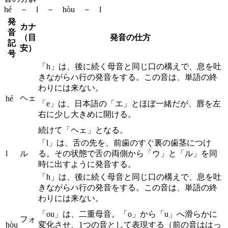
hé － l － hòu － l
発
カナ
音
（目
発音の仕方
記
安）
号
「h」は、後に続く母音と同じ口の構えで、息を吐
きながらハ行の発音をする。この音は、単語の終
わりには来ない。
ヘェ
hé
「e」は、日本語の「エ」とほぼ一緒だが、唇を左
右に少し大きめに開ける。
続けて「ヘェ」となる。
「l」は、舌の先を、前歯のすぐ裏の歯茎につけ
l
ル
る。その状態で舌の両側から「ウ」と「ル」を同
時に出すように発音する。
「h」は、後に続く母音と同じ口の構えで、息を吐
きながらハ行の発音をする。この音は、単語の終
わりには来ない。
「ou」は、二重母音。「o」から「u」へ滑らかに
フォ
hòu
変化させ、1つの音として表現する（前の音ははっ