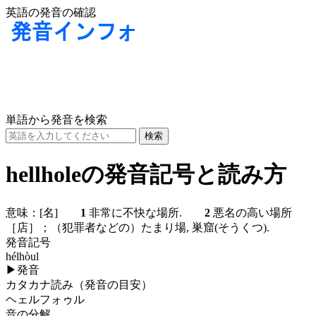
英語の発音の確認
単語から発音を検索
hellholeの発音記号と読み方
意味：
[名]
1
非常に不快な場所.
2
悪名の高い場所
［店］；（犯罪者などの）たまり場, 巣窟(そうくつ).
発音記号
hélhòul
▶
発音
カタカナ読み（発音の目安）
ヘェルフォゥル
音の分解