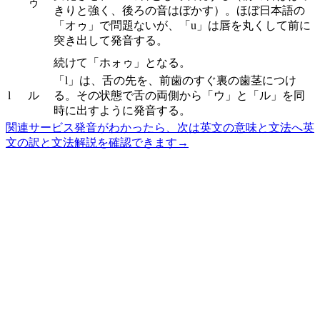
ゥ
きりと強く、後ろの音はぼかす）。ほぼ日本語の
「オゥ」で問題ないが、「u」は唇を丸くして前に
突き出して発音する。
続けて「ホォゥ」となる。
「l」は、舌の先を、前歯のすぐ裏の歯茎につけ
l
ル
る。その状態で舌の両側から「ウ」と「ル」を同
時に出すように発音する。
関連サービス
発音がわかったら、次は英文の意味と文法へ
英
文の訳と文法解説を確認できます
→