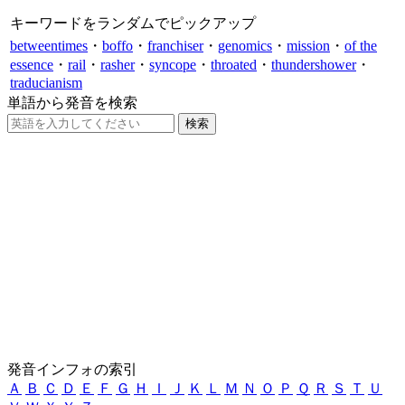
キーワードをランダムでピックアップ
betweentimes
・
boffo
・
franchiser
・
genomics
・
mission
・
of the
essence
・
rail
・
rasher
・
syncope
・
throated
・
thundershower
・
traducianism
単語から発音を検索
発音インフォの索引
Ａ
Ｂ
Ｃ
Ｄ
Ｅ
Ｆ
Ｇ
Ｈ
Ｉ
Ｊ
Ｋ
Ｌ
Ｍ
Ｎ
Ｏ
Ｐ
Ｑ
Ｒ
Ｓ
Ｔ
Ｕ