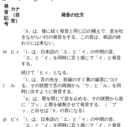
発
カナ
音
（目
発音の仕方
記
安）
号
「h」は、後に続く母音と同じ口の構えで、息を吐
きながらハ行の発音をする。この音は、単語の終
わりには来ない。
hí
ヒィ
「i」は、日本語の「エ」と「イ」の中間の音。
「エ」と「イ」を同時に言う感じで「イ」と発音
する。
続けて「ヒィ」となる。
「l」は、舌の先を、前歯のすぐ裏の歯茎につけ
l
ル
る。その状態で舌の両側から「ウ」と「ル」を同
時に出すように発音する。
「p」は、唇を閉じて息を止める。その状態から急
に「プッ」と唇を破裂させて発音する。（「ブ
ッ」と出せば「b」の音になる）
pì
ピィ
「i」は、日本語の「エ」と「イ」の中間の音。
「エ」と「イ」を同時に言う感じで「イ」と発音