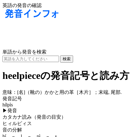
英語の発音の確認
単語から発音を検索
heelpieceの発音記号と読み方
意味：
[名]
（靴の）かかと用の革［木片］；末端, 尾部.
発音記号
hílpìs
▶
発音
カタカナ読み（発音の目安）
ヒィルピィス
音の分解
hí － l － pì － s