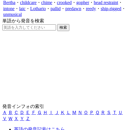
Bertha
・
childcare
・
chime
・
crooked
・
gopher
・
head restraint
・
intone
・
laic
・
Lothario
・
pallid
・
predawn
・
reedy
・
ship-rigged
・
unmusical
単語から発音を検索
発音インフォの索引
Ａ
Ｂ
Ｃ
Ｄ
Ｅ
Ｆ
Ｇ
Ｈ
Ｉ
Ｊ
Ｋ
Ｌ
Ｍ
Ｎ
Ｏ
Ｐ
Ｑ
Ｒ
Ｓ
Ｔ
Ｕ
Ｖ
Ｗ
Ｘ
Ｙ
Ｚ
英語の発音記号はこちら