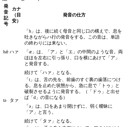
発
カナ
音
（目
発音の仕方
記
安）
号
「h」は、後に続く母音と同じ口の構えで、息を
吐きながらハ行の発音をする。この音は、単語
の終わりには来ない。
hǽ
ハァ
「æ」は、「ア」と「エ」の中間のような音。両
ほほを左右に引っ張り、口を横にあけて「ア」
と発音する。
続けて「ハァ」となる。
「t」は、舌の先を、前歯のすぐ裏の歯茎につけ
る。息を止めた状態から、急に息で「トゥ」と
破裂させるように発音する。（「ドゥ」と出せ
ば「d」の音になる）
tə
タァ
「ə」は、口をあまり開けずに、弱く曖昧に
「ア」と言う。
続けて「タァ」となる。