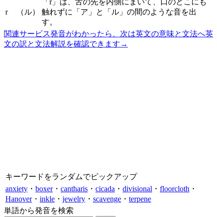
「r」は、舌の先を内側にまいて、口のどこにも
r
（ル）
触れずに「ア」と「ル」の間のような音を出
す。
関連サービス
発音がわかったら、次は英文の意味と文法へ
英
文の訳と文法解説を確認できます
→
キーワードをランダムでピックアップ
anxiety
・
boxer
・
cantharis
・
cicada
・
divisional
・
floorcloth
・
Hanover
・
inkle
・
jewelry
・
scavenge
・
terpene
単語から発音を検索