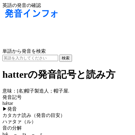
英語の発音の確認
単語から発音を検索
hatterの発音記号と読み方
意味：
[名]
帽子製造人；帽子屋.
発音記号
hǽtər
▶
発音
カタカナ読み（発音の目安）
ハァタァ（ル）
音の分解
hǽ － tə － r