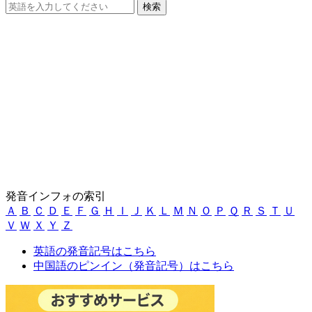
発音インフォの索引
Ａ
Ｂ
Ｃ
Ｄ
Ｅ
Ｆ
Ｇ
Ｈ
Ｉ
Ｊ
Ｋ
Ｌ
Ｍ
Ｎ
Ｏ
Ｐ
Ｑ
Ｒ
Ｓ
Ｔ
Ｕ
Ｖ
Ｗ
Ｘ
Ｙ
Ｚ
英語の発音記号はこちら
中国語のピンイン（発音記号）はこちら