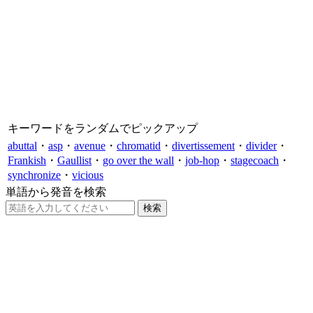
キーワードをランダムでピックアップ
abuttal
・
asp
・
avenue
・
chromatid
・
divertissement
・
divider
・
Frankish
・
Gaullist
・
go over the wall
・
job-hop
・
stagecoach
・
synchronize
・
vicious
単語から発音を検索