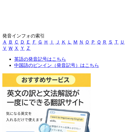
発音インフォの索引
Ａ
Ｂ
Ｃ
Ｄ
Ｅ
Ｆ
Ｇ
Ｈ
Ｉ
Ｊ
Ｋ
Ｌ
Ｍ
Ｎ
Ｏ
Ｐ
Ｑ
Ｒ
Ｓ
Ｔ
Ｕ
Ｖ
Ｗ
Ｘ
Ｙ
Ｚ
英語の発音記号はこちら
中国語のピンイン（発音記号）はこちら