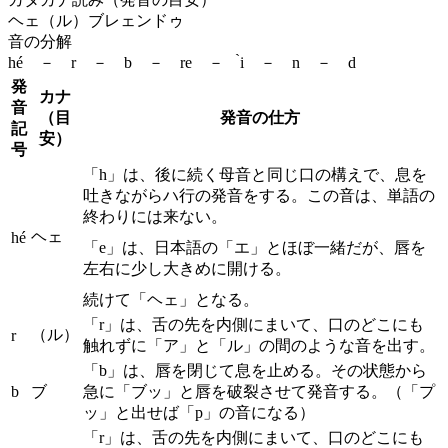
ヘェ（ル）ブレェンドゥ
音の分解
hé － r － b － re － ̀i － n － d
発
カナ
音
（目
発音の仕方
記
安）
号
「h」は、後に続く母音と同じ口の構えで、息を
吐きながらハ行の発音をする。この音は、単語の
終わりには来ない。
ヘェ
hé
「e」は、日本語の「エ」とほぼ一緒だが、唇を
左右に少し大きめに開ける。
続けて「ヘェ」となる。
「r」は、舌の先を内側にまいて、口のどこにも
（ル）
r
触れずに「ア」と「ル」の間のような音を出す。
「b」は、唇を閉じて息を止める。その状態から
b
ブ
急に「ブッ」と唇を破裂させて発音する。（「プ
ッ」と出せば「p」の音になる）
「r」は、舌の先を内側にまいて、口のどこにも