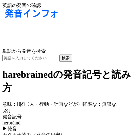
英語の発音の確認
単語から発音を検索
harebrainedの発音記号と読み
方
意味：
[形]
〈人・行動・計画などが〉軽率な；無謀な.
[名]
発音記号
hérbrèind
▶
発音
カタカナ読み（発音の目安）