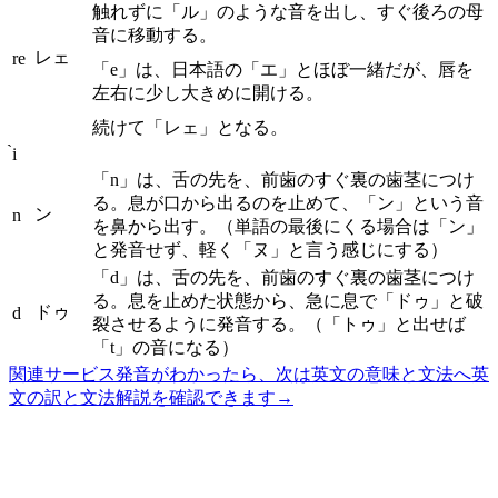
触れずに「ル」のような音を出し、すぐ後ろの母
音に移動する。
レェ
re
「e」は、日本語の「エ」とほぼ一緒だが、唇を
左右に少し大きめに開ける。
続けて「レェ」となる。
̀i
「n」は、舌の先を、前歯のすぐ裏の歯茎につけ
る。息が口から出るのを止めて、「ン」という音
ン
n
を鼻から出す。（単語の最後にくる場合は「ン」
と発音せず、軽く「ヌ」と言う感じにする）
「d」は、舌の先を、前歯のすぐ裏の歯茎につけ
る。息を止めた状態から、急に息で「ドゥ」と破
ドゥ
d
裂させるように発音する。（「トゥ」と出せば
「t」の音になる）
関連サービス
発音がわかったら、次は英文の意味と文法へ
英
文の訳と文法解説を確認できます
→