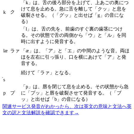
「k」は、舌の後ろ部分を上げて、上あごの奥につ
けて息を止める。急に舌を離して「クッ」と息を
ク
k
破裂させる。（「グッ」と出せば「g」の音にな
る）
「l」は、舌の先を、前歯のすぐ裏の歯茎につけ
る。その状態で舌の両側から「ウ」と「ル」を同
時に出すように発音する。
læ
ラァ
「æ」は、「ア」と「エ」の中間のような音。両ほ
ほを左右に引っ張り、口を横にあけて「ア」と発
音する。
続けて「ラァ」となる。
̀s
「p」は、唇を閉じて息を止める。その状態から急
p
プ
に「プッ」と唇を破裂させて発音する。（「ブ
ッ」と出せば「b」の音になる）
関連サービス
発音がわかったら、次は英文の意味と文法へ
英
文の訳と文法解説を確認できます
→