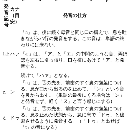
発
カナ
音
（目
発音の仕方
記
安）
号
「h」は、後に続く母音と同じ口の構えで、息を吐
きながらハ行の発音をする。この音は、単語の終
わりには来ない。
hǽ
ハァ
「æ」は、「ア」と「エ」の中間のような音。両ほ
ほを左右に引っ張り、口を横にあけて「ア」と発
音する。
続けて「ハァ」となる。
「n」は、舌の先を、前歯のすぐ裏の歯茎につけ
る。息が口から出るのを止めて、「ン」という音
ン
n
を鼻から出す。（単語の最後にくる場合は「ン」
と発音せず、軽く「ヌ」と言う感じにする）
「d」は、舌の先を、前歯のすぐ裏の歯茎につけ
る。息を止めた状態から、急に息で「ドゥ」と破
ドゥ
d
裂させるように発音する。（「トゥ」と出せば
「t」の音になる）