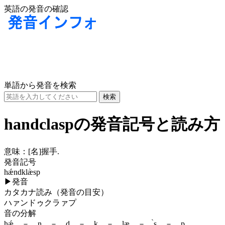
英語の発音の確認
単語から発音を検索
handclaspの発音記号と読み方
意味：
[名]
握手.
発音記号
hǽndklæ̀sp
▶
発音
カタカナ読み（発音の目安）
ハァンドゥクラァプ
音の分解
hǽ － n － d － k － læ － ̀s － p