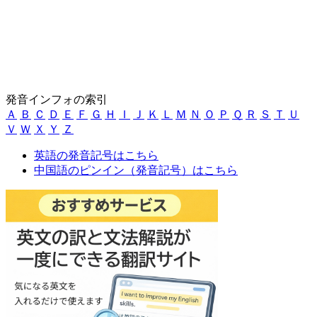
発音インフォの索引
Ａ
Ｂ
Ｃ
Ｄ
Ｅ
Ｆ
Ｇ
Ｈ
Ｉ
Ｊ
Ｋ
Ｌ
Ｍ
Ｎ
Ｏ
Ｐ
Ｑ
Ｒ
Ｓ
Ｔ
Ｕ
Ｖ
Ｗ
Ｘ
Ｙ
Ｚ
英語の発音記号はこちら
中国語のピンイン（発音記号）はこちら