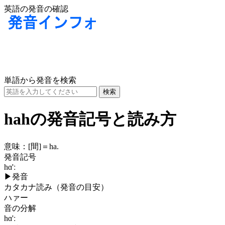
英語の発音の確認
単語から発音を検索
hahの発音記号と読み方
意味：
[間]
＝ha.
発音記号
hɑ'ː
▶
発音
カタカナ読み（発音の目安）
ハァー
音の分解
hɑ'ː