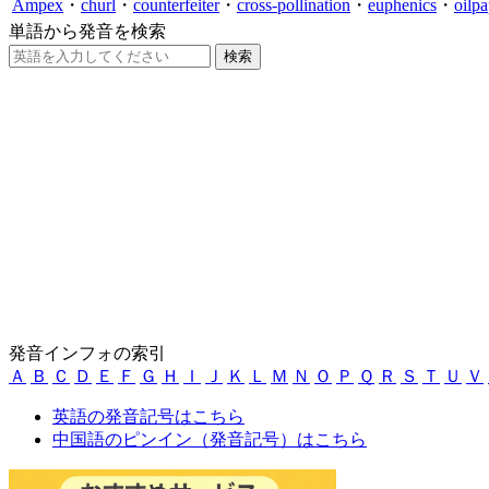
Ampex
・
churl
・
counterfeiter
・
cross-pollination
・
euphenics
・
oilpa
単語から発音を検索
発音インフォの索引
Ａ
Ｂ
Ｃ
Ｄ
Ｅ
Ｆ
Ｇ
Ｈ
Ｉ
Ｊ
Ｋ
Ｌ
Ｍ
Ｎ
Ｏ
Ｐ
Ｑ
Ｒ
Ｓ
Ｔ
Ｕ
Ｖ
英語の発音記号はこちら
中国語のピンイン（発音記号）はこちら