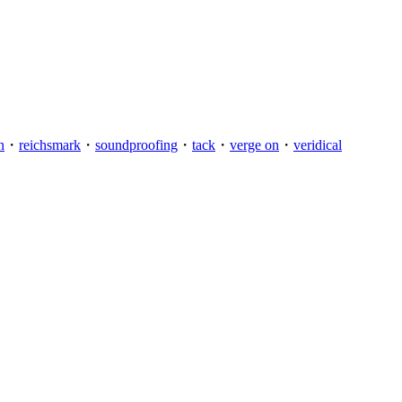
n
・
reichsmark
・
soundproofing
・
tack
・
verge on
・
veridical