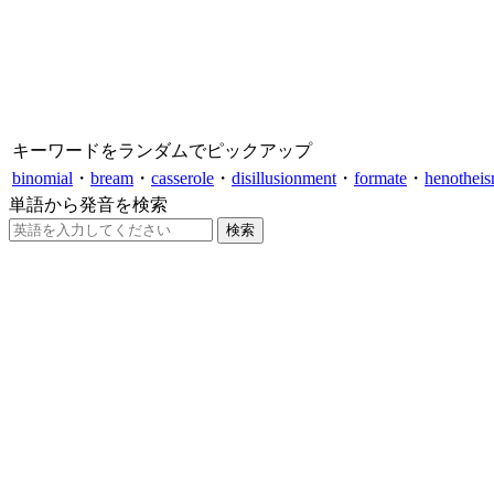
キーワードをランダムでピックアップ
binomial
・
bream
・
casserole
・
disillusionment
・
formate
・
henothei
単語から発音を検索