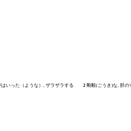
砂がはいった（ような）, ザラザラする
2
剛毅(ごうき)な, 