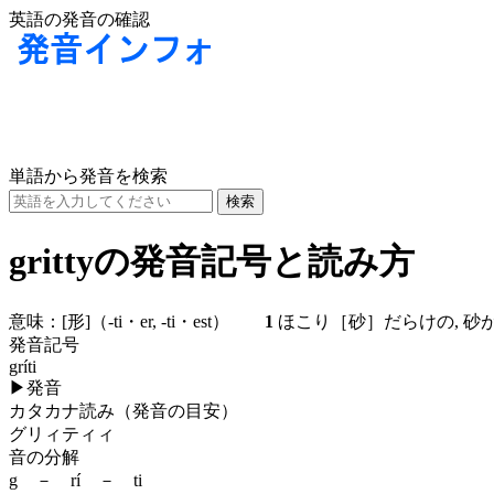
英語の発音の確認
単語から発音を検索
grittyの発音記号と読み方
意味：
[形]
（-ti・er, -ti・est）
1
ほこり［砂］だらけの, 
発音記号
gríti
▶
発音
カタカナ読み（発音の目安）
グリィティィ
音の分解
g － rí － ti