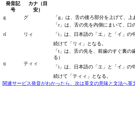
発音記
カナ（目
号
安）
g
グ
「g」は、舌の後ろ部分を上げて、上
「r」は、舌の先を内側にまいて、口
rí
リィ
「i」は、日本語の「エ」と「イ」の
続けて「リィ」となる。
「t」は、舌の先を、前歯のすぐ裏の
る）
ティィ
ti
「i」は、日本語の「エ」と「イ」の
続けて「ティィ」となる。
関連サービス
発音がわかったら、次は英文の意味と文法へ
英