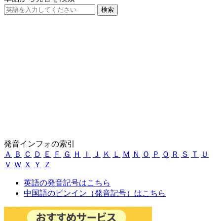
発音インフォの索引
Ａ
Ｂ
Ｃ
Ｄ
Ｅ
Ｆ
Ｇ
Ｈ
Ｉ
Ｊ
Ｋ
Ｌ
Ｍ
Ｎ
Ｏ
Ｐ
Ｑ
Ｒ
Ｓ
Ｔ
Ｕ
Ｖ
Ｗ
Ｘ
Ｙ
Ｚ
英語の発音記号はこちら
中国語のピンイン（発音記号）はこちら