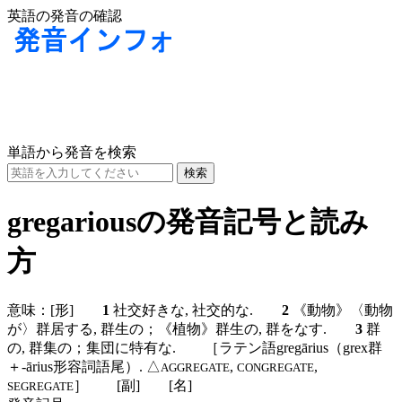
英語の発音の確認
単語から発音を検索
gregariousの発音記号と読み
方
意味：
[形]
1
社交好きな, 社交的な.
2
《動物》〈動物
が〉群居する, 群生の；《植物》群生の, 群をなす.
3
群
の, 群集の；集団に特有な. ［ラテン語gregārius（grex群
＋-ārius形容詞語尾）. △
,
,
AGGREGATE
CONGREGATE
］
[副]
[名]
SEGREGATE