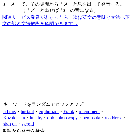
s
ス
て、その隙間から「ス」と息を出して発音する。
（「ズ」と出せば「z」の音になる）
関連サービス
発音がわかったら、次は英文の意味と文法へ
英
文の訳と文法解説を確認できます
→
キーワードをランダムでピックアップ
bifidus
・
bustard
・
euphoriant
・
Frank
・
intendment
・
Kazakhstan
・
lullaby
・
ophthalmoscopy
・
peninsula
・
readdress
・
sign on
・
steroid
単語から発音を検索