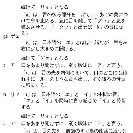
続けて「リィ」となる。
「g」は、舌の後ろ部分を上げて、上あごの奥につ
けて息を止める。急に舌を離して「グッ」と息を
破裂させる。（「クッ」と出せば「k」の音にな
る）
gé
ゲェ
「e」は、日本語の「エ」とほぼ一緒だが、唇を左
右に少し大きめに開ける。
続けて「ゲェ」となる。
ə
ア
口をあまり開けずに、弱く曖昧に「ア」と言う。
「r」は、舌の先を内側にまいて、口のどこにも触
れずに「ル」のような音を出し、すぐ後ろの母音
に移動する。
ri
リィ
「i」は、日本語の「エ」と「イ」の中間の音。
「エ」と「イ」を同時に言う感じで「イ」と発音
する。
続けて「リィ」となる。
ə
ア
口をあまり開けずに、弱く曖昧に「ア」と言う。
「s」は、舌の先を、前歯のすぐ裏の歯茎に近づけ