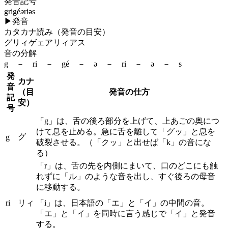
発音記号
grigé
ə
riəs
▶
発音
カタカナ読み（発音の目安）
グリィゲェアリィアス
音の分解
g － ri － gé － ə － ri － ə － s
発
カナ
音
（目
発音の仕方
記
安）
号
「g」は、舌の後ろ部分を上げて、上あごの奥につ
けて息を止める。急に舌を離して「グッ」と息を
グ
g
破裂させる。（「クッ」と出せば「k」の音にな
る）
「r」は、舌の先を内側にまいて、口のどこにも触
れずに「ル」のような音を出し、すぐ後ろの母音
に移動する。
ri
リィ
「i」は、日本語の「エ」と「イ」の中間の音。
「エ」と「イ」を同時に言う感じで「イ」と発音
する。