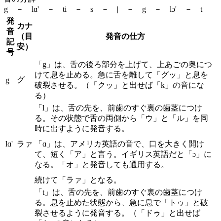
g － lɑ' － ti － s － | － g － lɔ' － t
発
カナ
音
（目
発音の仕方
記
安）
号
「g」は、舌の後ろ部分を上げて、上あごの奥につ
けて息を止める。急に舌を離して「グッ」と息を
グ
g
破裂させる。（「クッ」と出せば「k」の音にな
る）
「l」は、舌の先を、前歯のすぐ裏の歯茎につけ
る。その状態で舌の両側から「ウ」と「ル」を同
時に出すように発音する。
lɑ'
ラァ
「ɑ」は、アメリカ英語の音で、口を大きく開け
て、短く「ア」と言う。イギリス英語だと「ɔ」に
なる。「オ」と発音しても通用する。
続けて「ラァ」となる。
「t」は、舌の先を、前歯のすぐ裏の歯茎につけ
る。息を止めた状態から、急に息で「トゥ」と破
裂させるように発音する。（「ドゥ」と出せば