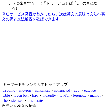
t
ゥ
うに発音する。（「ドゥ」と出せば「d」の音にな
る）
関連サービス
発音がわかったら、次は英文の意味と文法へ
英
文の訳と文法解説を確認できます
→
キーワードをランダムでピックアップ
airborne
・
chevron
・
consensus
・
corrugated
・
dep.
・
gate-leg
table
・
green belt
・
haw
・
indignity
・
lawful
・
lorgnette
・
maillot
・
she
・
stemson
・
unsaturated
単語から発音を検索