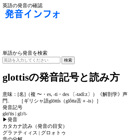
英語の発音の確認
単語から発音を検索
glottisの発音記号と読み方
意味：
[名]
（複 〜・es, -ti・des
〔-tədìːz〕
）《解剖学》声
門. ［ギリシャ語glōttís（glôtta舌＋-is）］
発音記号
glɑ'tis | glɔ't-
▶
発音
カタカナ読み（発音の目安）
グラァティィス | グロォトゥ
音の分解