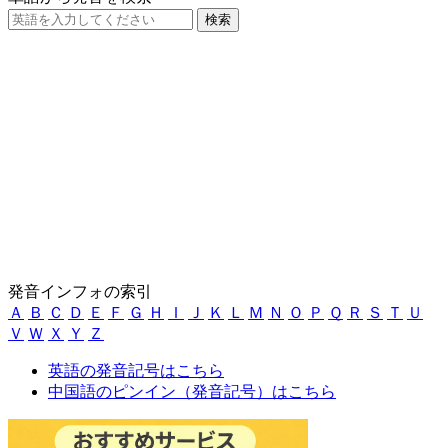
発音インフォの索引
Ａ
Ｂ
Ｃ
Ｄ
Ｅ
Ｆ
Ｇ
Ｈ
Ｉ
Ｊ
Ｋ
Ｌ
Ｍ
Ｎ
Ｏ
Ｐ
Ｑ
Ｒ
Ｓ
Ｔ
Ｕ
Ｖ
Ｗ
Ｘ
Ｙ
Ｚ
英語の発音記号はこちら
中国語のピンイン（発音記号）はこちら