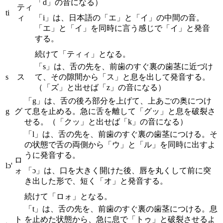
「d」の音になる）
ティ
ti
ィ
「i」は、日本語の「エ」と「イ」の中間の音。
「エ」と「イ」を同時に言う感じで「イ」と発音
する。
続けて「ティィ」となる。
「s」は、舌の先を、前歯のすぐ裏の歯茎に近づけ
s
ス
て、その隙間から「ス」と息を出して発音する。
（「ズ」と出せば「z」の音になる）
「g」は、舌の後ろ部分を上げて、上あごの奥につけ
g
グ
て息を止める。急に舌を離して「グッ」と息を破裂さ
せる。（「クッ」と出せば「k」の音になる）
「l」は、舌の先を、前歯のすぐ裏の歯茎につける。そ
の状態で舌の両側から「ウ」と「ル」を同時に出すよ
うに発音する。
ロ
lɔ'
ォ
「ɔ」は、口を大きく開けた後、唇を丸くして前に突
き出した形で、短く「オ」と発音する。
続けて「ロォ」となる。
「t」は、舌の先を、前歯のすぐ裏の歯茎につける。息
ト
を止めた状態から、急に息で「トゥ」と破裂させるよ