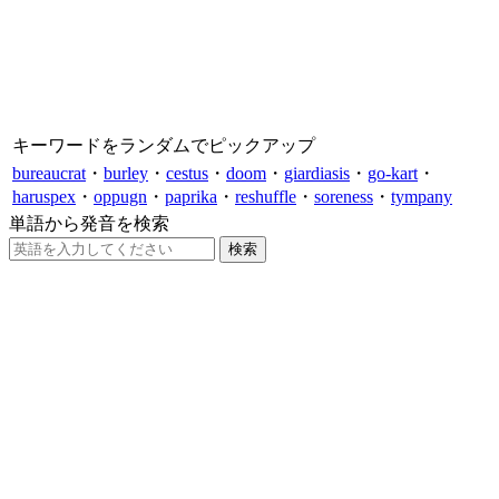
キーワードをランダムでピックアップ
bureaucrat
・
burley
・
cestus
・
doom
・
giardiasis
・
go-kart
・
haruspex
・
oppugn
・
paprika
・
reshuffle
・
soreness
・
tympany
単語から発音を検索