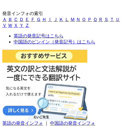
発音インフォの索引
Ａ
Ｂ
Ｃ
Ｄ
Ｅ
Ｆ
Ｇ
Ｈ
Ｉ
Ｊ
Ｋ
Ｌ
Ｍ
Ｎ
Ｏ
Ｐ
Ｑ
Ｒ
Ｓ
Ｔ
Ｕ
Ｖ
Ｗ
Ｘ
Ｙ
Ｚ
英語の発音記号はこちら
中国語のピンイン（発音記号）はこちら
英語の発音インフォ
｜
中国語の発音インフォ