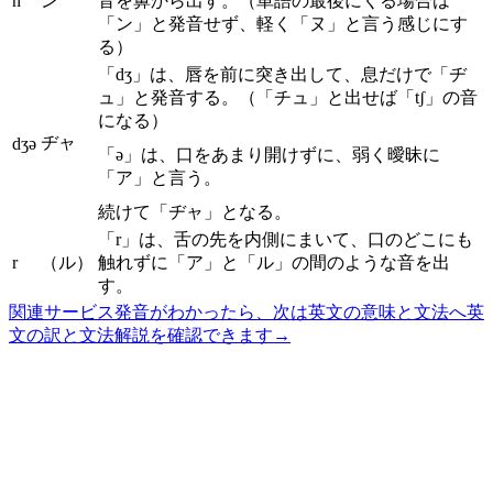
n
ン
音を鼻から出す。（単語の最後にくる場合は
「ン」と発音せず、軽く「ヌ」と言う感じにす
る）
「dʒ」は、唇を前に突き出して、息だけで「ヂ
ュ」と発音する。（「チュ」と出せば「tʃ」の音
になる）
ヂャ
dʒə
「ə」は、口をあまり開けずに、弱く曖昧に
「ア」と言う。
続けて「ヂャ」となる。
「r」は、舌の先を内側にまいて、口のどこにも
r
（ル）
触れずに「ア」と「ル」の間のような音を出
す。
関連サービス
発音がわかったら、次は英文の意味と文法へ
英
文の訳と文法解説を確認できます
→