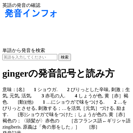
英語の発音の確認
単語から発音を検索
gingerの発音記号と読み方
意味：
[名]
1
ショウガ.
2
ぴりっとした辛味, 刺激；生
気, 元気, 活気.
3
赤毛の人.
4
しょうが色, 黄［赤］褐
色.
[動]
(他)
1
…にショウガで味をつける.
2
…を
ぴりっとさせる, 刺激する；…を活気［元気］づける, 励ま
す.
[形]
ショウガで味をつけた；しょうが色の, 黄［赤］
褐色の；〈頭髪が〉赤色の ［古フランス語←ギリシャ語
zingíberis. 原義は「角の形をした」］
[形]