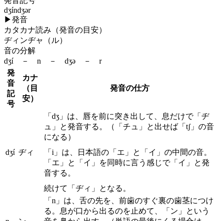
発音記号
dʒíndʒər
▶
発音
カタカナ読み（発音の目安）
ヂィンヂャ（ル）
音の分解
dʒí － n － dʒə － r
発
カナ
音
（目
発音の仕方
記
安）
号
「dʒ」は、唇を前に突き出して、息だけで「ヂ
ュ」と発音する。（「チュ」と出せば「tʃ」の音
になる）
dʒí
ヂィ
「i」は、日本語の「エ」と「イ」の中間の音。
「エ」と「イ」を同時に言う感じで「イ」と発
音する。
続けて「ヂィ」となる。
「n」は、舌の先を、前歯のすぐ裏の歯茎につけ
る。息が口から出るのを止めて、「ン」という