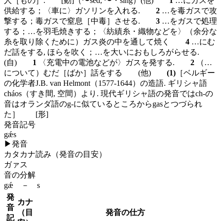
人［もの］.
[動]
（〜sed, 〜・sing）
(他)
1
…にガスを
供給する；〈車に〉ガソリンを入れる.
2
…を毒ガスで攻
撃する；毒ガスで窒息［中毒］させる.
3
…をガスで処理
する；…を羽毛焼きする；〈紡績糸・織物などを〉（余分な
糸を取り除くために）ガス炎の中を通して焼く
4
…にむ
だ話をする, ほらを吹く；…を大いにおもしろがらせる.
(自)
1
〈充電中の電池などが〉ガスを発する.
2
（…
について）むだ［ばか］話をする
(他)
(1)
［ベルギー
の化学者J.B. van Helmont（1577-1644）の造語. ギリシャ語
cháos（すき間, 空間）より. 現代ギリシャ語の発音ではch-の
音はオランダ語のg-に似ているところからgasとつづられ
た］
[形]
発音記号
gǽs
▶
発音
カタカナ読み（発音の目安）
ガァス
音の分解
gǽ － s
発
カナ
音
（目
発音の仕方
記