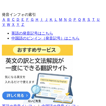
発音インフォの索引
Ａ
Ｂ
Ｃ
Ｄ
Ｅ
Ｆ
Ｇ
Ｈ
Ｉ
Ｊ
Ｋ
Ｌ
Ｍ
Ｎ
Ｏ
Ｐ
Ｑ
Ｒ
Ｓ
Ｔ
Ｕ
Ｖ
Ｗ
Ｘ
Ｙ
Ｚ
英語の発音記号はこちら
中国語のピンイン（発音記号）はこちら