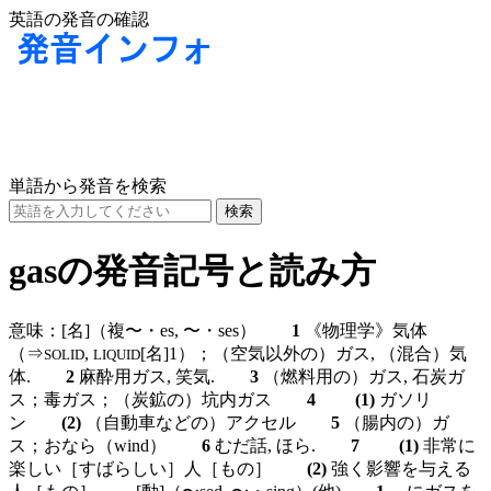
英語の発音の確認
単語から発音を検索
gasの発音記号と読み方
意味：
[名]
（複〜・es, 〜・ses）
1
《物理学》気体
（⇒
,
[名]
1）；（空気以外の）ガス, （混合）気
SOLID
LIQUID
体.
2
麻酔用ガス, 笑気.
3
（燃料用の）ガス, 石炭ガ
ス；毒ガス；（炭鉱の）坑内ガス
4
(1)
ガソリ
ン
(2)
（自動車などの）アクセル
5
（腸内の）ガ
ス；おなら（wind）
6
むだ話, ほら.
7
(1)
非常に
楽しい［すばらしい］人［もの］
(2)
強く影響を与える