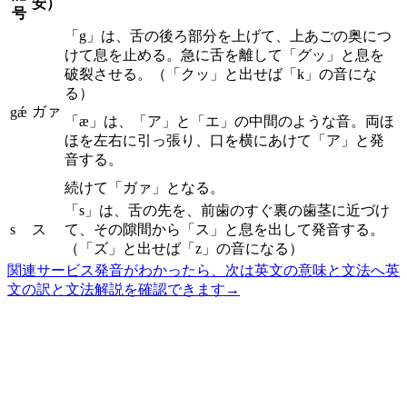
安）
号
「g」は、舌の後ろ部分を上げて、上あごの奥につ
けて息を止める。急に舌を離して「グッ」と息を
破裂させる。（「クッ」と出せば「k」の音にな
る）
ガァ
gǽ
「æ」は、「ア」と「エ」の中間のような音。両ほ
ほを左右に引っ張り、口を横にあけて「ア」と発
音する。
続けて「ガァ」となる。
「s」は、舌の先を、前歯のすぐ裏の歯茎に近づけ
s
ス
て、その隙間から「ス」と息を出して発音する。
（「ズ」と出せば「z」の音になる）
関連サービス
発音がわかったら、次は英文の意味と文法へ
英
文の訳と文法解説を確認できます
→