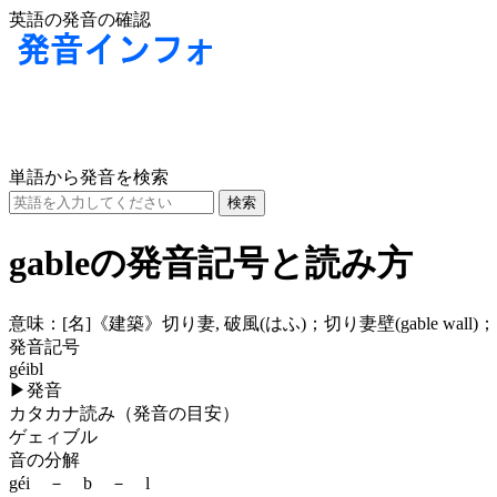
英語の発音の確認
単語から発音を検索
gableの発音記号と読み方
意味：
[名]
《建築》切り妻, 破風(はふ)；切り妻壁(gable w
発音記号
géibl
▶
発音
カタカナ読み（発音の目安）
ゲェィブル
音の分解
géi － b － l