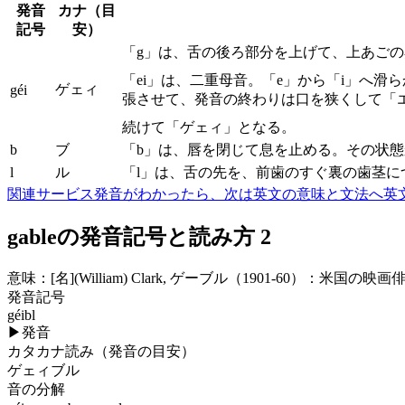
発音
カナ（目
記号
安）
「g」は、舌の後ろ部分を上げて、上あご
「ei」は、二重母音。「e」から「i」へ
ゲェィ
géi
張させて、発音の終わりは口を狭くして「
続けて「ゲェィ」となる。
b
ブ
「b」は、唇を閉じて息を止める。その状
l
ル
「l」は、舌の先を、前歯のすぐ裏の歯茎
関連サービス
発音がわかったら、次は英文の意味と文法へ
英
gableの発音記号と読み方 2
意味：
[名]
(William) Clark, ゲーブル（1901-60）：米国の映画
発音記号
géibl
▶
発音
カタカナ読み（発音の目安）
ゲェィブル
音の分解