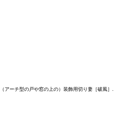
all)；（アーチ型の戸や窓の上の）装飾用切り妻［破風］.