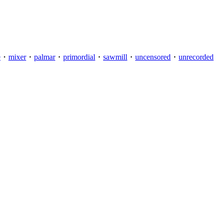
e
・
mixer
・
palmar
・
primordial
・
sawmill
・
uncensored
・
unrecorded