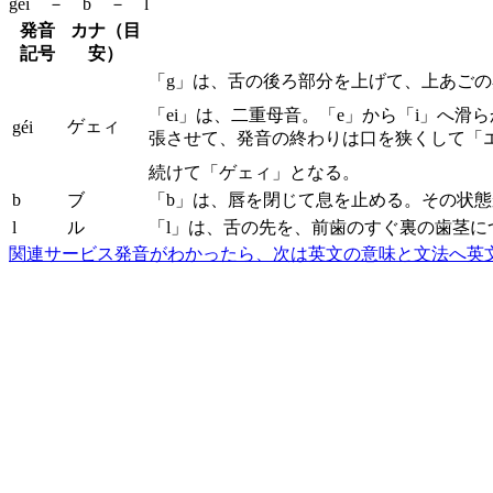
géi － b － l
発音
カナ（目
記号
安）
「g」は、舌の後ろ部分を上げて、上あご
「ei」は、二重母音。「e」から「i」へ
ゲェィ
géi
張させて、発音の終わりは口を狭くして「
続けて「ゲェィ」となる。
b
ブ
「b」は、唇を閉じて息を止める。その状
l
ル
「l」は、舌の先を、前歯のすぐ裏の歯茎
関連サービス
発音がわかったら、次は英文の意味と文法へ
英