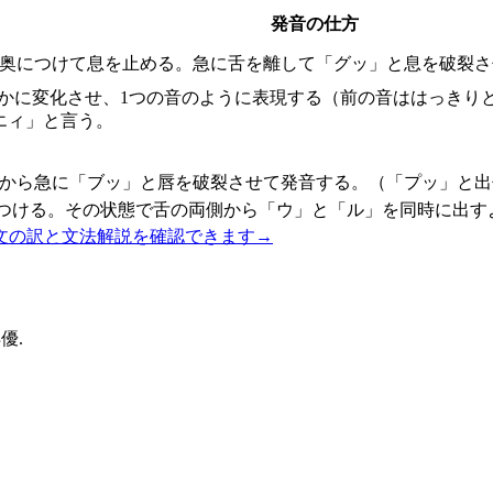
発音の仕方
の奥につけて息を止める。急に舌を離して「グッ」と息を破裂さ
滑らかに変化させ、1つの音のように表現する（前の音ははっき
エィ」と言う。
態から急に「ブッ」と唇を破裂させて発音する。（「プッ」と出
につける。その状態で舌の両側から「ウ」と「ル」を同時に出す
文の訳と文法解説を確認できます
→
俳優.