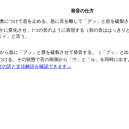
発音の仕方
の奥につけて息を止める。急に舌を離して「グッ」と息を破裂さ
滑らかに変化させ、1つの音のように表現する（前の音ははっき
エィ」と言う。
態から急に「ブッ」と唇を破裂させて発音する。（「プッ」と出
につける。その状態で舌の両側から「ウ」と「ル」を同時に出す
文の訳と文法解説を確認できます
→