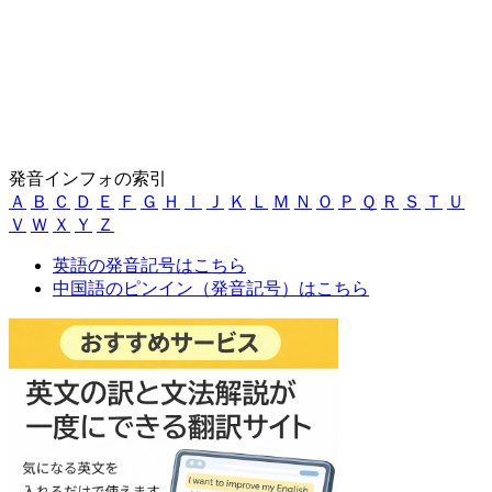
発音インフォの索引
Ａ
Ｂ
Ｃ
Ｄ
Ｅ
Ｆ
Ｇ
Ｈ
Ｉ
Ｊ
Ｋ
Ｌ
Ｍ
Ｎ
Ｏ
Ｐ
Ｑ
Ｒ
Ｓ
Ｔ
Ｕ
Ｖ
Ｗ
Ｘ
Ｙ
Ｚ
英語の発音記号はこちら
中国語のピンイン（発音記号）はこちら