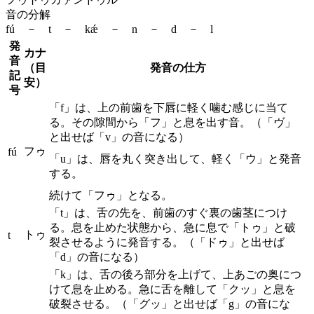
音の分解
fú － t － kǽ － n － d － l
発
カナ
音
（目
発音の仕方
記
安）
号
「f」は、上の前歯を下唇に軽く噛む感じに当て
る。その隙間から「フ」と息を出す音。（「ヴ」
と出せば「v」の音になる）
フゥ
fú
「u」は、唇を丸く突き出して、軽く「ウ」と発音
する。
続けて「フゥ」となる。
「t」は、舌の先を、前歯のすぐ裏の歯茎につけ
る。息を止めた状態から、急に息で「トゥ」と破
トゥ
t
裂させるように発音する。（「ドゥ」と出せば
「d」の音になる）
「k」は、舌の後ろ部分を上げて、上あごの奥につ
けて息を止める。急に舌を離して「クッ」と息を
破裂させる。（「グッ」と出せば「g」の音にな