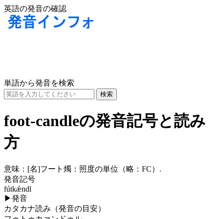
英語の発音の確認
単語から発音を検索
foot-candleの発音記号と読み
方
意味：
[名]
フート燭：照度の単位（略：FC）.
発音記号
fútkǽndl
▶
発音
カタカナ読み（発音の目安）
フゥトゥカァンドゥル