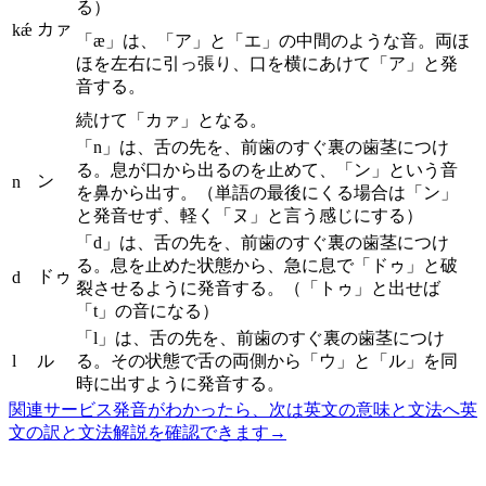
る）
カァ
kǽ
「æ」は、「ア」と「エ」の中間のような音。両ほ
ほを左右に引っ張り、口を横にあけて「ア」と発
音する。
続けて「カァ」となる。
「n」は、舌の先を、前歯のすぐ裏の歯茎につけ
る。息が口から出るのを止めて、「ン」という音
ン
n
を鼻から出す。（単語の最後にくる場合は「ン」
と発音せず、軽く「ヌ」と言う感じにする）
「d」は、舌の先を、前歯のすぐ裏の歯茎につけ
る。息を止めた状態から、急に息で「ドゥ」と破
ドゥ
d
裂させるように発音する。（「トゥ」と出せば
「t」の音になる）
「l」は、舌の先を、前歯のすぐ裏の歯茎につけ
l
ル
る。その状態で舌の両側から「ウ」と「ル」を同
時に出すように発音する。
関連サービス
発音がわかったら、次は英文の意味と文法へ
英
文の訳と文法解説を確認できます
→