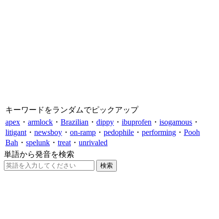
キーワードをランダムでピックアップ
apex
・
armlock
・
Brazilian
・
dippy
・
ibuprofen
・
isogamous
・
litigant
・
newsboy
・
on-ramp
・
pedophile
・
performing
・
Pooh
Bah
・
spelunk
・
treat
・
unrivaled
単語から発音を検索