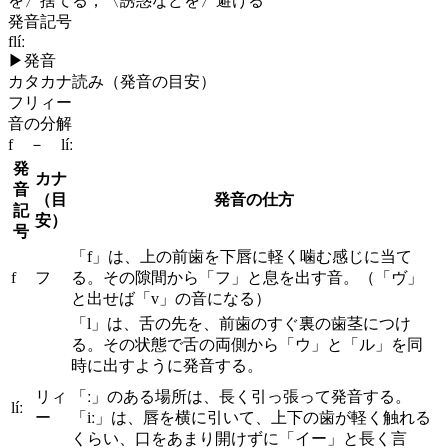
を〉捨てる；〈誘惑などを〉避ける
発音記号
flíː
▶
発音
カタカナ読み（発音の目安）
フリィー
音の分解
f － líː
発
カナ
音
（目
発音の仕方
記
安）
号
「f」は、上の前歯を下唇に軽く噛む感じに当て
f
フ
る。その隙間から「フ」と息を出す音。（「ヴ」
と出せば「v」の音になる）
「l」は、舌の先を、前歯のすぐ裏の歯茎につけ
る。その状態で舌の両側から「ウ」と「ル」を同
時に出すように発音する。
リィ
「ː」のある場所は、長く引っ張って発音する。
líː
ー
「iː」は、唇を横に引いて、上下の歯が軽く触れる
くらい、口をあまり開けずに「イー」と長く言