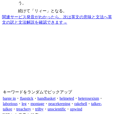
う。
続けて「リィー」となる。
関連サービス
発音がわかったら、次は英文の意味と文法へ
英
文の訳と文法解説を確認できます
→
キーワードをランダムでピックアップ
barge in
・
flagstick
・
handbasket
・
helmeted
・
heterosexism
・
laborious
・
leg
・
montage
・
peacekeeping
・
rakehell
・
talkee-
talkee
・
treachery
・
trilby
・
unscientific
・
upwind