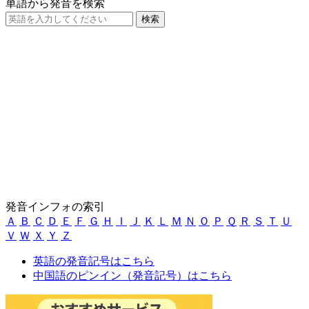
単語から発音を検索
発音インフォの索引
Ａ
Ｂ
Ｃ
Ｄ
Ｅ
Ｆ
Ｇ
Ｈ
Ｉ
Ｊ
Ｋ
Ｌ
Ｍ
Ｎ
Ｏ
Ｐ
Ｑ
Ｒ
Ｓ
Ｔ
Ｕ
Ｖ
Ｗ
Ｘ
Ｙ
Ｚ
英語の発音記号はこちら
中国語のピンイン（発音記号）はこちら