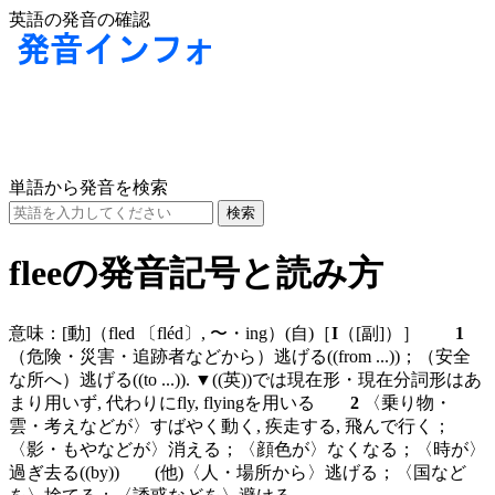
英語の発音の確認
単語から発音を検索
fleeの発音記号と読み方
意味：
[動]
（fled
〔fléd〕
, 〜・ing）
(自)
［
I
（
[副]
）］
1
（危険・災害・追跡者などから）逃げる((from ...))；（安全
な所へ）逃げる((to ...)). ▼((英))では現在形・現在分詞形はあ
まり用いず, 代わりにfly, flyingを用いる
2
〈乗り物・
雲・考えなどが〉すばやく動く, 疾走する, 飛んで行く；
〈影・もやなどが〉消える；〈顔色が〉なくなる；〈時が〉
過ぎ去る((by))
(他)
〈人・場所から〉逃げる；〈国など