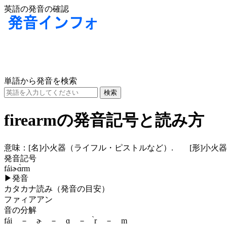
英語の発音の確認
単語から発音を検索
firearmの発音記号と読み方
意味：
[名]
小火器（ライフル・ピストルなど）.
[形]
小火器
発音記号
fáiɚɑ̀rm
▶
発音
カタカナ読み（発音の目安）
ファィアアン
音の分解
fái － ɚ － ɑ － ̀r － m