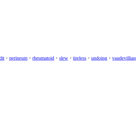
dit
・
perineum
・
rheumatoid
・
slew
・
tireless
・
undoing
・
vaudevillian