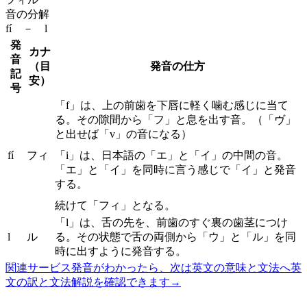
音の分解
fí － l
発
カナ
音
（目
発音の仕方
記
安）
号
「f」は、上の前歯を下唇に軽く噛む感じに当て
る。その隙間から「フ」と息を出す音。（「ヴ」
と出せば「v」の音になる）
fí
フィ
「i」は、日本語の「エ」と「イ」の中間の音。
「エ」と「イ」を同時に言う感じで「イ」と発音
する。
続けて「フィ」となる。
「l」は、舌の先を、前歯のすぐ裏の歯茎につけ
l
ル
る。その状態で舌の両側から「ウ」と「ル」を同
時に出すように発音する。
関連サービス
発音がわかったら、次は英文の意味と文法へ
英
文の訳と文法解説を確認できます
→