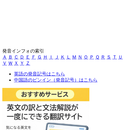
発音インフォの索引
Ａ
Ｂ
Ｃ
Ｄ
Ｅ
Ｆ
Ｇ
Ｈ
Ｉ
Ｊ
Ｋ
Ｌ
Ｍ
Ｎ
Ｏ
Ｐ
Ｑ
Ｒ
Ｓ
Ｔ
Ｕ
Ｖ
Ｗ
Ｘ
Ｙ
Ｚ
英語の発音記号はこちら
中国語のピンイン（発音記号）はこちら