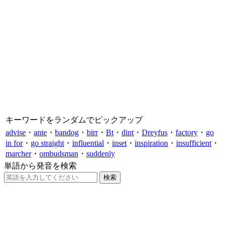
キーワードをランダムでピックアップ
advise
・
ante
・
bandog
・
birr
・
Bt
・
dint
・
Dreyfus
・
factory
・
go
in for
・
go straight
・
influential
・
inset
・
inspiration
・
insufficient
・
marcher
・
ombudsman
・
suddenly
単語から発音を検索