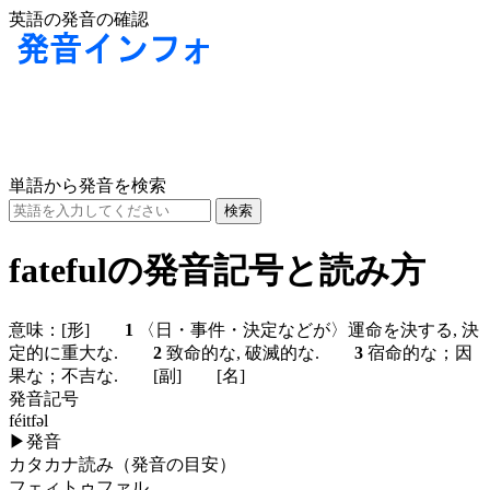
英語の発音の確認
単語から発音を検索
fatefulの発音記号と読み方
意味：
[形]
1
〈日・事件・決定などが〉運命を決する, 決
定的に重大な.
2
致命的な, 破滅的な.
3
宿命的な；因
果な；不吉な.
[副]
[名]
発音記号
féitfəl
▶
発音
カタカナ読み（発音の目安）
フェィトゥファル