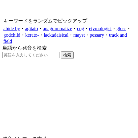
キーワードをランダムでピックアップ
abide by
・
agitato
・
anagrammatize
・
cog
・
etymologist
・
gloss
・
godchild
・
kerato-
・
lackadaisical
・
mayst
・
pessary
・
track and
field
単語から発音を検索