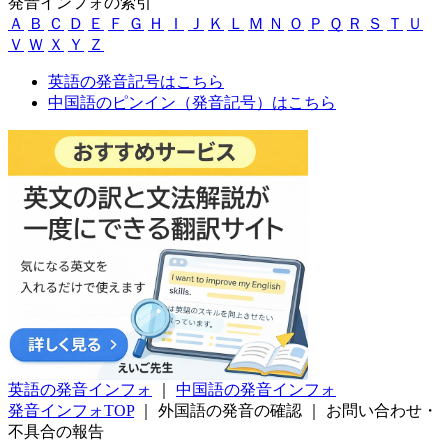
発音インフォの索引
Ａ
Ｂ
Ｃ
Ｄ
Ｅ
Ｆ
Ｇ
Ｈ
Ｉ
Ｊ
Ｋ
Ｌ
Ｍ
Ｎ
Ｏ
Ｐ
Ｑ
Ｒ
Ｓ
Ｔ
Ｕ
Ｖ
Ｗ
Ｘ
Ｙ
Ｚ
英語の発音記号はこちら
中国語のピンイン（発音記号）はこちら
英語の発音インフォ
｜
中国語の発音インフォ
発音インフォTOP
｜
外国語の発音の確認
｜
お問い合わせ・
不具合の報告