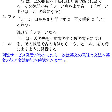
「f」は、上の前歯を下唇に軽く噛む感じに当て
る。その隙間から「フ」と息を出す音。（「ヴ」と
出せば「v」の音になる）
ファ
fə
「ə」は、口をあまり開けずに、弱く曖昧に「ア」
と言う。
続けて「ファ」となる。
「l」は、舌の先を、前歯のすぐ裏の歯茎につけ
l
ル
る。その状態で舌の両側から「ウ」と「ル」を同時
に出すように発音する。
関連サービス
発音がわかったら、次は英文の意味と文法へ
英
文の訳と文法解説を確認できます
→