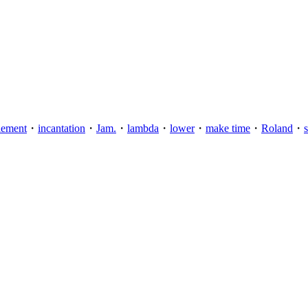
lement
・
incantation
・
Jam.
・
lambda
・
lower
・
make time
・
Roland
・