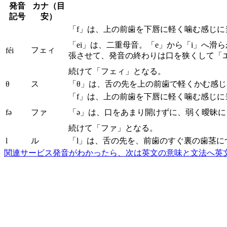
発音
カナ（目
記号
安）
「f」は、上の前歯を下唇に軽く噛む感じ
「ei」は、二重母音。「e」から「i」へ
フェィ
féi
張させて、発音の終わりは口を狭くして「
続けて「フェィ」となる。
θ
ス
「θ」は、舌の先を上の前歯で軽くかむ感
「f」は、上の前歯を下唇に軽く噛む感じ
fə
ファ
「ə」は、口をあまり開けずに、弱く曖昧
続けて「ファ」となる。
l
ル
「l」は、舌の先を、前歯のすぐ裏の歯茎
関連サービス
発音がわかったら、次は英文の意味と文法へ
英