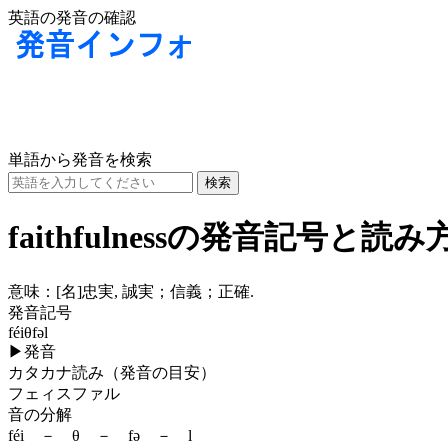
英語の発音の確認
単語から発音を検索
faithfulnessの発音記号と読み
意味：
[名]
忠実, 誠実；信義；正確.
発音記号
féiθfəl
▶
発音
カタカナ読み（発音の目安）
フェィスファル
音の分解
féi － θ － fə － l