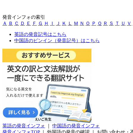
発音インフォの索引
Ａ
Ｂ
Ｃ
Ｄ
Ｅ
Ｆ
Ｇ
Ｈ
Ｉ
Ｊ
Ｋ
Ｌ
Ｍ
Ｎ
Ｏ
Ｐ
Ｑ
Ｒ
Ｓ
Ｔ
Ｕ
Ｖ
英語の発音記号はこちら
中国語のピンイン（発音記号）はこちら
英語の発音インフォ
｜
中国語の発音インフォ
発音インフォTOP
｜
外国語の発音の確認
｜
お問い合わせ・