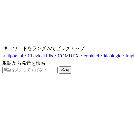
キーワードをランダムでピックアップ
antiphonal
・
Cheviot Hills
・
COMDEX
・
ermined
・
ideologic
・
imp
単語から発音を検索